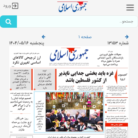
ورود
صفحه 1
شماره 13153
پنجشنبه 1404/05/16