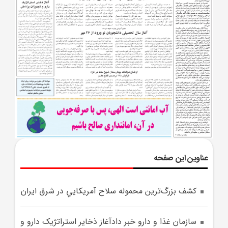
عناوین این صفحه
کشف بزرگ‌ترين محموله سلاح آمريکايي در شرق ايران
سازمان غذا و دارو خبر دادآغاز ذخاير استراتژيک دارو و