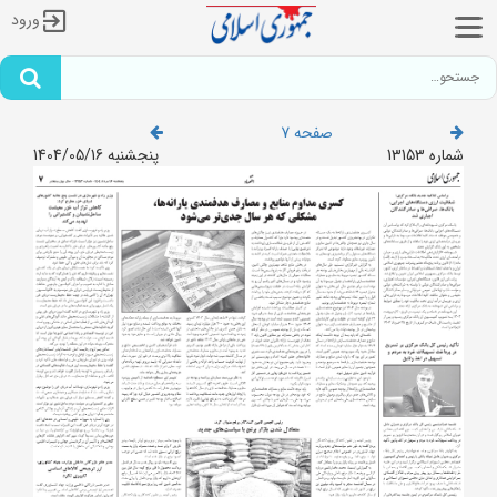
ورود
صفحه 7
شماره 13153
پنجشنبه 1404/05/16