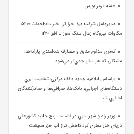
هفته قرمز بورس
مديرعامل شرکت برق حرارتي خبر داد:احداث 5200
مگاوات نيروگاه زغال سنگ سوز تا افق 1420
کسري مداوم منابع و مصارف هدفمندي يارانه‌ها،
مشکلي که هر سال جدي‌تر مي‌شود
براساس ابلاغيه جديد بانک مرکزي؛شفافيت ارزي
دستگاه‌هاي اجرايي، بانک‌ها، صرافي‌ها و صادرکنندگان
اجباري شد
وزير راه و شهرسازي در نشست پنج جانبه کشورهاي
درياي خزر مطرح کرد:کاهش تراز آب خزر معيشت