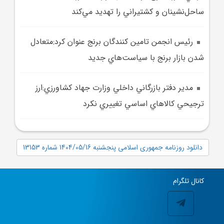
ساحل‌نشينان و کشتيراني را تهديد مي‌کند
رئيس انجمن تامين کنندگان برنج عنوان کرد:متعادل
شدن بازار برنج با سياست‌هاي جديد
مدير دفتر بازرگاني داخلي وزارت جهاد کشاورزي:ارز
ترجيحي کالا‌هاي اساسي تغييري نکرد
دانلود روزنامه جمهوری اسلامی پنجشنبه 1404/05/16 شماره 13153
کانال تلگرام