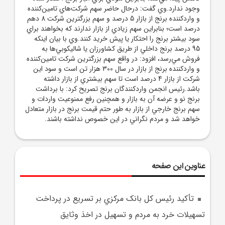
وجود ندارد.وي گفت: درحال حاضر سهم شرکت‌هاي تامين‌کننده
و واردکننده برنج از بازار 5 درصد و سهم بزرگترين شرکت 8 دهم
درصد است؛ بنابراين سهم زيادي از بازار ندارند که بخواهند براي
سود بيشتر برنج را احتکار يا پيش خريد کنند.وي با بيان اينکه
95 درصد برنج داخلي از طريق کشاورزان يا شاليکوبي‌ها به
فروش مي‌رسد، افزود: در واقع سهم بزرگترين شرکت تامين‌کننده
و واردکننده برنج از بازار در سال 300 هزار تن است و سود اين
شرکت از بازار 4 درصد است تا سهم بيشتري از بازار داشته
باشد.رئيس انجمن واردکنندگان برنج تصريح کرد: با برداشت
برنج نو و عرضه آن به بازار و همچنين رفع ممنوعيت واردات و
سهم برنج خارجي از بازار به طور حتم قيمت برنج در بازار متعادل
خواهد شد و مردم نگراني در اين خصوص نداشته باشند.
عناوین این صفحه
تأکيد رئيس کل بانک مرکزي بر تسريع در پرداخت
تسهيلات خرد به مردم و تسهيل در اخذ وثايق