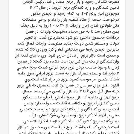
مصرف کنندگان رسيد و بازار برنج متعادل شد. رئيس انجمن
تامين کنندگان و وارد کنندگان برنج افزود: در سال 1403
موجودي انبار برنج 1402 به اتمام رسيد و انجمن مذکور
درخواست جلسه از ستاد تنظيم بازار را داد و برخي مشکلات
مثل طولاني شدن زمان واردات از 30 به 40 روز به دليل جنگ
يمن مطرح شد تا به طور مجدد ممنوعيت واردات در فصل
برداشت محصول داخلي لغو شود.مختارياني گفت: با تغيير
دولت و مستقر شدن دولت جديد ممنوعيت واردات اعمال شد،
بنابراين انجمن بارها طي مکاتباتي اعلام کرد ورودي کالا کم شده
و ممکن است بازار برنج از تعادل خارج شود. وي با بيان اينکه ارز
واردکنندگان از يک سال قبل پرداخت نشده بود گفت: در همين
زمان با وجود مناسب بودن نرخ برنج ايراني قيمت برنج خارجي
2 برابر شد و عمده مصرف بازار به سمت برنج ايراني سوق داده
شد که همين امر موجب کمبود برنج در بازار شده است.وي
افزود: طبق روال هر سال در فصل برداشت محصول داخلي برنج
کهنه سال قبل بين 6 تا 7 ماه بازار را تامين مي‌کرد، اما امسال
برنج کهنه‌اي نداريم که بازار برنج داخلي را براي مدت مذکور
تامين کند زيرا برنج نو بلافاصله قابليت مصرف ندارد.رئيس
انجمن تامين کنندگان و واردکنندگان برنج درباره صحبت‌هايي
مبني بر اتهام احتکار برنج توسط برخي شرکت‌هاي بزرگ
تامين‌کننده برنج کشور گفت: احتکار نيازمند انگيزه اقتصادي
است درحالي که با برداشت برنج نو قيمت اين محصول در بازار
کاهش پيدا مي‌کند، بنابراين سودي براي انبار برنج احتکار شده