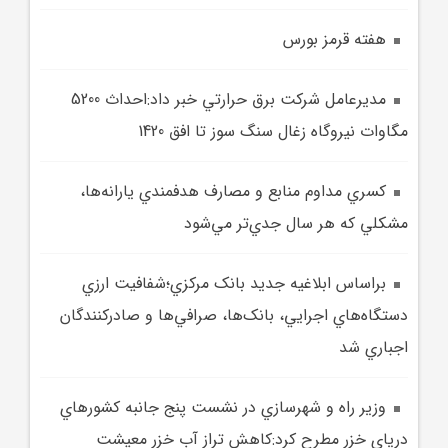
هفته قرمز بورس
مديرعامل شرکت برق حرارتي خبر داد:احداث 5200
مگاوات نيروگاه زغال سنگ سوز تا افق 1420
کسري مداوم منابع و مصارف هدفمندي يارانه‌ها،
مشکلي که هر سال جدي‌تر مي‌شود
براساس ابلاغيه جديد بانک مرکزي؛شفافيت ارزي
دستگاه‌هاي اجرايي، بانک‌ها، صرافي‌ها و صادرکنندگان
اجباري شد
وزير راه و شهرسازي در نشست پنج جانبه کشورهاي
درياي خزر مطرح کرد:کاهش تراز آب خزر معيشت