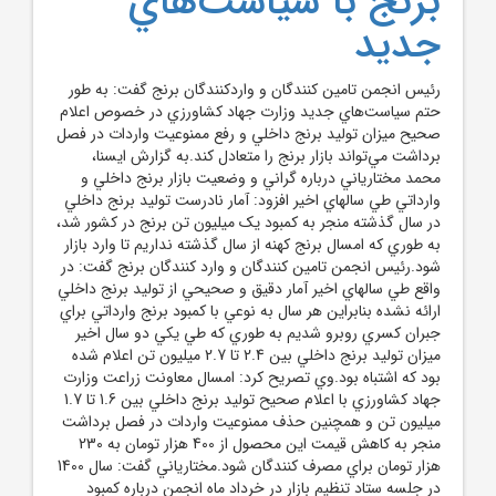
برنج با سياست‌هاي
جديد
رئيس انجمن تامين کنندگان و واردکنندگان برنج گفت: به طور
حتم سياست‌هاي جديد وزارت جهاد کشاورزي در خصوص اعلام
صحيح ميزان توليد برنج داخلي و رفع ممنوعيت واردات در فصل
برداشت مي‌تواند بازار برنج را متعادل کند.به گزارش ايسنا،
محمد مختارياني درباره گراني و وضعيت بازار برنج داخلي و
وارداتي طي سالهاي اخير افزود: آمار نادرست توليد برنج داخلي
در سال گذشته منجر به کمبود يک ميليون تن برنج در کشور شد،
به طوري که امسال برنج کهنه از سال گذشته نداريم تا وارد بازار
شود.رئيس انجمن تامين کنندگان و وارد کنندگان برنج گفت: در
واقع طي سالهاي اخير آمار دقيق و صحيحي از توليد برنج داخلي
ارائه نشده بنابراين هر سال به نوعي با کمبود برنج وارداتي براي
جبران کسري روبرو شديم به طوري که طي يکي دو سال اخير
ميزان توليد برنج داخلي بين 2.4 تا 2.7 ميليون تن اعلام شده
بود که اشتباه بود.وي تصريح کرد: امسال معاونت زراعت وزارت
جهاد کشاورزي با اعلام صحيح توليد برنج داخلي بين 1.6 تا 1.7
ميليون تن و همچنين حذف ممنوعيت واردات در فصل برداشت
منجر به کاهش قيمت اين محصول از 400 هزار تومان به 230
هزار تومان براي مصرف کنندگان شود.مختارياني گفت: سال 1400
در جلسه ستاد تنظيم بازار در خرداد ماه انجمن درباره کمبود