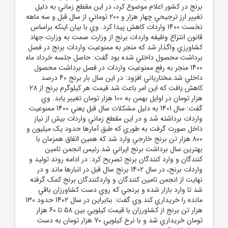
برنج در کشور اعلام موضوع کرد، در اين مقطع زماني به دليل
تغيير ارز ترجيحي چهار هزار و 200 توماني از سال قبل و سه ماهه
نخست 1400 واردات کاهش پيدا کرد. وي با بيان اينکه براساس
قانون انتزاع وظيفه واردات برنج از وزارت صمت به وزارت جهاد
کشاورزي واگذار شد که منجر به ممنوعيت واردات برنج در فصل
برداشت محصول داخلي شده بود گفت: حاصل جلسه خرداد ماه
1400 منجر به رفع ممنوعيت واردات در فصل برداشت محصول
داخلي شد.مختارياني افزود: در اين سال بار برنج 40 درصد
کاهش يافت که اين امر باعث شد قيمت هر کيلوگرم برنج از 28
هزار تومان در اوايل بهمن به 100 هزار تومان تغيير يابد. وي
گفت: سال 1401 به دليل مشکلات سال قبل يعني 1400 ممنوعيت
واردات برداشته شد و در اين مقطع زماني واردات بيش از نياز
داخل صورت گرفت به طوري که طبق آمارها حدود يک ميليون و
800 هزار تن برنج خارجي وارد شد که همين اتفاق همزمان با
بهترين سال برداشت برنج ايراني شد.رئيس انجمن تامين
کنندگان و وارد کنندگان برنج تصريح کرد: در ادامه روند توليد و
واردات برنج، در سال 1402 برنج‌ سال قبل در انبارها ماند و در
نهايت از انجمن تامين کنندگان و واردکنندگان برنج کمک گرفته
شد تا وارد بازار شده و برنجي که روي دست کشاورزان باقي
مانده را خريداري کند.وي گفت: بنابراين در سال 1402 حدود 130
هزار تن برنج از کشاورزان با قيمت کيلويي بين 58 تا 60 هزار
تومان خريداري شد و با نرخ کيلويي 70 هزار تومان به دست