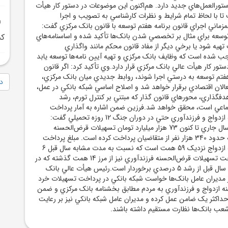
 دستورالعمل‌هاي جديد دارد. هم‌اکنون اين موضوعات در دستور کار هيأت
تا با لحاظ تمام شرايط و نظرات کارشناسي به تصويب و اجرا
مزماني اجراي قانون برنامه هفتم توسعه با قانون بانک مرکزي گفت:
 توسعه براي مثال بر تخصصي شدن بانک‌ها تأکيد شده و اساسنامه‌هاي
کش
تهيه شود يا برخي ديگر از مفاد قانون محکم مانند واگذاري
ب شده است که وظايف بانک مرکزي و تهيه آيين نامه‌ها توسعه يابد
تور کار هيأت عالي بانک مرکزي قرار دارد.وي تأکيد کرد: اگر قانون
هفتم توسعه به درستي اجرا شوند، روابط جديدي ميان بانک مرکزي،
دا
عالان اقتصادي برقرار خواهد شد و اصلاح اساسي شبکه بانکي در عمل،
هدفگذاري، محورهاي قانون گذار که مبتني بر کنترل تورم، رشد
ماعي است، محقق خواهد شد.فرزين ضمن اشاره به آمار پرداخت
تسهيلات قرض‌الحسنه ازدواج و فرزندآوري حتي در دوران جنگ 12 روزه تحميلي گفت:
شبکه بانکي از ابتداي سال جاري تا کنون 73 هزار ميليارد تومان تسهيلات قرض‌الحسنه
ازدواج و فرزندآوري به حدود 340 هزار نفر از متقاضيان پرداخت کرده است. مبلغ پرداخت
تسهيلات قرض‌الحسنه ازدواج نزديک 59 همت است که نسبت به مدت مشابه سال قبل 6
درصد رشد دارد. پرداخت تسهيلات قرض‌الحسنه فرزندآوري نيز از مرز 14 همت گذشته که در
مقايسه با مدت مشابه سال قبل از رشد 5 درصدي برخوردار است.رئيس هيأت عالي بانک
 مديران عامل بانک‌ها خواست شبکه بانکي در پرداخت تسهيلات خرد
 ازدواج و فرزندآوري به مردم مطابق بخشنامه بانک مرکزي و ضمن
حداکثر يک ضامن عمل کرده و مديران عامل شبکه بانکي نيز بر رعايت
شعب بانک‌ها نظارت مستقيم داشته باشند.