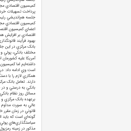
کميسيون اقتصادي مجلس
پرداخت تسهيلات خرد ب
جلسه هم‌انديشي رئيس 
کميسيون اقتصادي مجلس
اعضاي کميسيون اقتصا
اقتصادي بر افزايش هم
بهبود فرآيند قانونگذا
بانک مرکزي در اين جل
آمريکا عليه کشورمان ا
داشته‌ايم اما کميسيو
است.وي ادامه داد: در
همکاري لازم را با دست
دارند. تعامل بانک م
بانکي به درستي و در ج
مسائل روز نظام بانکي
برعهده بانک مرکزي و 
عالي به صورت مداوم و 
قانوني در زمان مقرر خ
گونه‌اي است که بايد اث
سياستگذاري‌هاي پولي 
مذکور در زمينه رمزپول