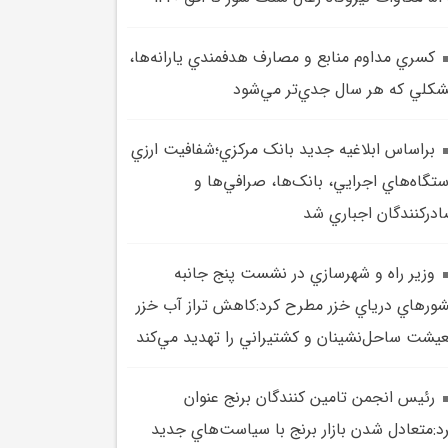
کسري مداوم منابع و مصارف هدفمندي يارانه‌ها،
کلي که هر سال جدي‌تر مي‌شود
براساس ابلاغيه جديد بانک مرکزي؛شفافيت ارزي
تگاه‌هاي اجرايي، بانک‌ها، صرافي‌ها و
درکنندگان اجباري شد
وزير راه و شهرسازي در نشست پنج جانبه
ورهاي درياي خزر مطرح کرد:کاهش تراز آب خزر
يشت ساحل‌نشينان و کشتيراني را تهديد مي‌کند
رئيس انجمن تامين کنندگان برنج عنوان
د:متعادل شدن بازار برنج با سياست‌هاي جديد