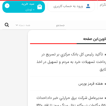
سبد خرید
گرام
0
ورود به حساب کاربری
0
تومان
اوین این صفحه
تأکيد رئيس کل بانک مرکزي بر تسريع در
داخت تسهيلات خرد به مردم و تسهيل در اخذ
ايق
هفته قرمز بورس
مديرعامل شرکت برق حرارتي خبر داد:احداث
روگاه زغال سنگ سوز تا افق 1420