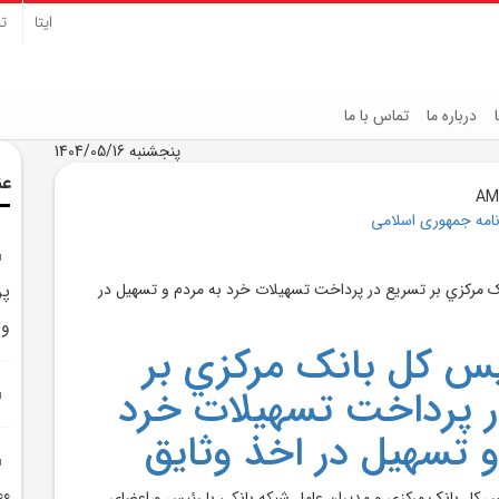
ایتا
تل
درباره ما
تماس با ما
پنجشنبه 1404/05/16
عن
نامه جمهوری اسلامی
پر
وث
يس کل بانک مرکزي بر
 پرداخت تسهيلات خرد
و تسهيل در اخذ وثايق
5200 مگاوات ني
کل بانک مرکزي و مديران عامل شبکه بانکي با رئيس و اعضاي