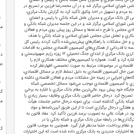
 شوراي اسلامي برگزار شد و در آن محمدرضا فرزين بر تسريع در
ه مردم و تسهيل در اخذ وثايق تأکيد کرد.به گزارش بانک مرکزي،
کل بانک مرکزي و مديران عامل شبکه بانکي با رئيس و اعضاي
 شوراي اسلامي برگزار شد و در اين جلسه مديران شبکه بانکي و
مش
دي مجلس با طرح دغدغه‌ها و مسائل روز پيش روي مردم و فعالان
کاري و تعامل ميان مجلس شوراي اسلامي و شبکه بانکي با هدف
ري و حل مشکلات با راهکارهاي پيش‌بيني‌شده تأکيد کردند.رئيس کل
سه با قدرداني از همکاري‌هاي کميسيون اقتصادي مجلس به اقدامات
مختلف بانکي، پولي و ارزي بانک مرکزي از ابتداي جنگ تحميلي 12 روزه رژيم صهيونيستي و
دس
شاره کرد و گفت: همواره با کميسيون‌هاي مختلف همکاري لازم را
صا
ن اقتصادي در موضوعات مرتبط به صورت تخصصي اظهارنظر کرده
عين حال کميسيون اقتصادي به دليل تسلط لازم بر مسائل اقتصادي،
گاه‌هاي اجرايي در زمينه حل مشکلات مردم و فعالان اقتصادي داشته و
رکزي با کميسيون اقتصادي موجب مي‌شود مسائل تخصصي شبکه
ايگاه خود پيش برود.عالي‌ترين مقام بانک مرکزي با اشاره به برخي
کش
 تصريح کرد: درحال حاضر قانون بانک مرکزي وظايف بسيار زيادي را
مع
شبکه بانکي گذاشته است. براي نمونه درحال حاضر جلسات هيأت
هفتگي درحال برگزاري است تا از اين طريق آيين‌نامه‌ها و مواد
ود در هيأت عالي به تصويب برسد.فرزين تأکيد کرد: مفاد قانون به
رگذاري‌ها در رابطه ميان بانک مرکزي و شبکه بانکي يا در
و نظام پرداخت، حتما مدنظر قرار گيرد. همچنين به موجب قانون
کر
‌ها اختيارات جديدي به بانک مرکزي داده شده است که اين اختيارات