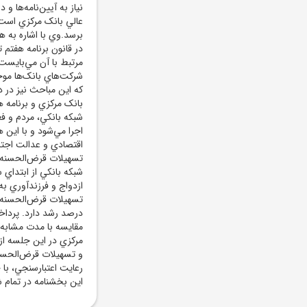
نياز به آيين‌نامه‌ها و
عالي بانک مرکزي است 
برسد.وي با اشاره به ه
در قانون برنامه هفتم
مرتبط با آن مي‌بايست 
شرکت‌هاي بانک‌ها موج
که اين مباحث نيز در دس
بانک مرکزي و برنامه 
شبکه بانکي، مردم و ف
اجرا مي‌شود و با اين 
اقتصادي و عدالت اجت
مرکزي در اين جلسه از
و تسهيلات قرض‌الحسنه
رعايت اعتبارسنجي، با 
اين بخشنامه در تمام 