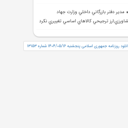
مدير دفتر بازرگاني داخلي وزارت جهاد
اورزي:ارز ترجيحي کالا‌هاي اساسي تغييري نکرد
نلود روزنامه جمهوری اسلامی پنجشنبه 1404/05/16 شماره 13153