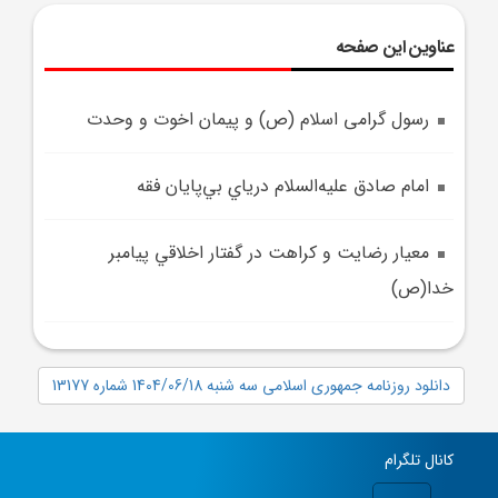
عناوین این صفحه
رسول گرامی اسلام (ص) و پيمان اخوت و وحدت
امام صادق عليه‌السلام درياي بي‌پايان فقه
معيار رضايت و کراهت در گفتار اخلاقي پيامبر
خدا(ص)
دانلود روزنامه جمهوری اسلامی سه شنبه 1404/06/18 شماره 13177
کانال تلگرام