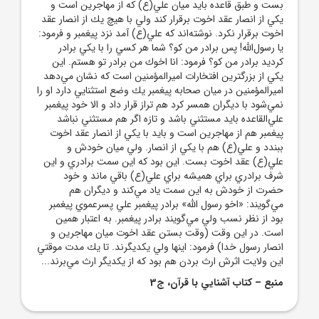
بست و طبق قاعده بايد ميان علي(ع) كه از مهاجرين است و
يكي از انصار عقد اخوت برقرار كند ولي با هيچ يك از انصار عقد
اخوت برقرار نكرد. نوشته‌اند كه علي(ع) آمد نزد پيغمبر و فرمود:
يا رسول‌الله! پس برادر من كو؟ شما هر كسي را با يكي برادر
كرديد برادر من كو؟ فرمود: انا اخوك من برادر تو هستم. اين
يكي از بزرگترين افتخارات اميرالمؤمنين است كه نشان مي‌دهد
اميرالمؤمنين در ميان صحابه پيغمبر يك وضع استثنايي دارد او را
نمي‌شود با ديگران همسر كرد هم تراز قرار داد و الا خود پيغمبر
علي‌القاعده بايد مستثني باشد و تازه اگر هم مستثني نباشد
پيغمبر هم از مهاجرين است و بايد با يكي از انصار عقد اخوت
ببندد و علي(ع) هم با يكي از انصار. ولي ميان خودش و
علي(ع) عقد اخوت بست. اين بود كه اين سمت برادري و اين
شرف برادري براي هميشه براي علي(ع) باقي ماند و خود
حضرت از خودش به اين سمت ياد مي‌كند و ديگران هم
مي‌گويند: «اخو رسول ‌الله» برادر پيغمبر علي پسرعموي پيغمبر
بود از نظر نسب ولي مي‌گويند برادر پيغمبر. به اعتبار همين
است. در اين وقت (وقت بستن عقد اخوت ميان مهاجرين و
انصار رسول خدا) فرمود: اينها ولي يكديگرند. تا يك مدت موقتي
اين ولايت اثرش ارث بردن هم بود كه از يكديگر ارث مي‌برند...
منبع
–
کتاب آشنايي با قرآن، ج3