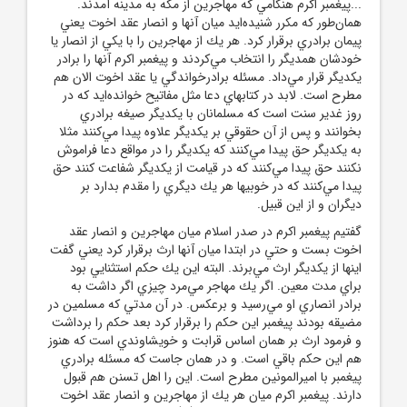
...پيغمبر اكرم هنگامي كه مهاجرين از مكه به مدينه آمدند.
همان‌طور كه مكرر شنيده‌ايد ميان آنها و انصار عقد اخوت يعني
پيمان برادري برقرار كرد. هر يك از مهاجرين را با يكي از انصار يا
خودشان همديگر را انتخاب مي‌كردند و پيغمبر اكرم آنها را برادر
يكديگر قرار مي‌داد. مسئله برادرخواندگي يا عقد اخوت الان هم
مطرح است. لابد در كتابهاي دعا مثل مفاتيح خوانده‌ايد كه در
روز غدير سنت است كه مسلمانان با يكديگر صيغه برادري
بخوانند و پس از آن حقوقي بر يكديگر علاوه پيدا مي‌كنند مثلا
به يكديگر حق پيدا مي‌كنند كه يكديگر را در مواقع دعا فراموش
نكنند حق پيدا مي‌كنند كه در قيامت از يكديگر شفاعت كنند حق
پيدا مي‌كنند كه در خوبيها هر يك ديگري را مقدم بدارد بر
ديگران و از اين قبيل.
گفتيم پيغمبر اكرم در صدر اسلام ميان مهاجرين و انصار عقد
اخوت بست و حتي در ابتدا ميان آنها ارث برقرار كرد يعني گفت
اينها از يكديگر ارث مي‌برند. البته اين يك حكم استثنايي بود
براي مدت معين. اگر يك مهاجر مي‌مرد چيزي اگر داشت به
برادر انصاري او مي‌رسيد و برعكس. در آن مدتي كه مسلمين در
مضيقه بودند پيغمبر اين حكم را برقرار كرد بعد حكم را برداشت
و فرمود ارث بر همان اساس قرابت و خويشاوندي است كه هنوز
هم اين حكم باقي است. و در همان جاست كه مسئله برادري
پيغمبر با اميرالمونين مطرح است. اين را اهل تسنن هم قبول
دارند. پيغمبر اكرم ميان هر يك از مهاجرين و انصار عقد اخوت