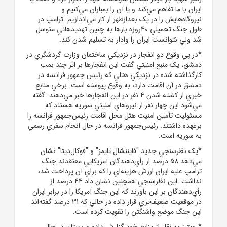
ايران با ما تفاهم مي‌کند و يا آن را بمباران مي‌کنيم و
نيروگاه‌هايش را در يک بعدازظهر از کار مي‌اندازيم. ترامپ در
طول جنگ تحميلي 40روزه بارها به چنين تهديدهائي متوسل
شد ولي نتوانست ايران را وادار به تسليم شدن کند.
*در پي وقوع دو انفجار در نزديکي ساختمان وزارت گردشگري در
دمشق، يک منبع امنيتي گفت اين انفجارها بر اثر چند بمب
کارگذاشته‌ شده در نزديکي هتلي که رئيس ‌جمهور فرانسه در
دمشق در آن اقامت دارد، به وقوع پيوسته است. برخي منابع
خبري از کشته شدن 4 نفر در اين انفجارها خبر مي‌دهند. گفته
مي‌شود اين چهار نفر از نيروهاي امنيتي سوريه هستند که
مسئوليت تأمين امنيت هتل محل اقامت رئيس‌جمهور فرانسه را
برعهده داشتند. رئيس‌جمهور فرانسه در حال انجام سفري رسمي
به سوريه است.
*يک نظرسنجي جديد "فايننشال تايمز" و "فوکال‌ديتا" نشان
مي‌دهد 58 درصد از رأي‌دهندگان آمريکايي معتقدند جنگ
ترامپ عليه ايران ارزش هزينه‌اي را که براي آن پرداخت شد،
نداشت. اين نظرسنجي همچنين نشان داد 44 درصد از
رأي‌دهندگان بر اين باورند که اين جنگ آمريکا را در برابر ايران
در موقعيت ضعيف‌تري قرار داده در حالي که 31 درصد گفته‌اند
اين جنگ موضع واشنگتن را تقويت کرده است.
*رويترز به نقل از منابع خود گزارش داده عربستان در حال