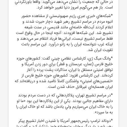
در حالي که جمعيت را نشان مي‌دهد مي‌گويد: واقعاً باورنکردني
است. باز هم مي‌گويم امروز دنيا تغيير خواهد کرد.
*شبکه‌هاي خبري عبري رژيم صهيونيستي از مشاهده حضور
انبوه مردم در مراسم تشييع رهبر شهيد دچار حيرت شدند و
اعلام کردند آيت‌الله خامنه‌اي مانند قديسي در سنت شيعه
تشييع شد. اين شبکه‌ها افزودند: آنچه اينجا در حال وقوع است
فقط مراسم تشييع نيست، ايراني‌ها فرياد انتقام سر مي‌دهند و
اينکه غرب نتوانسته ايران را به زانو درآورد. اين مراسم باعث
تقويت ايران شد.
*وانگ ميگ ژي، کارشناس نظامي چيني گفت: کشورهاي حوزه
خليج فارس (عمان، عربستان و قطر) براي دور زدن آمريکا و
توافق امنيتي مستقل با ايران، مذاکرات پشت ‌پرده را آغاز
کرده‌اند. اين کارشناس افزود: کشورهاي حوزه خليج فارس از
«تضمين‌هاي امنيتي» واشنگتن کاملاً نااميد شده و دريافته‌اند که
ايران همسايه‌اي غيرقابل حذف شدن است.
*در مراسم تشييع تهران، پلاکاردهائي که در دست مردم بودند
داراي مفاهيم جالبي بودند. يکي از اين پلاکاردها اين بود «ما او
را به خاک ايران مي‌سپاريم ولي يادمان باشد که او خاک ايران را
به ما سپرد».
*دونالد ترامپ رئيس‌جمهور آمريکا با شنيدن اخبار تشييع پيکر
رهبر شهيد بار ديگر سخنان متوهمانه خود را تکرار کرد و گفت يا