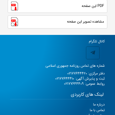
PDF این صفحه
مشاهده تصویر این صفحه
کانال تلگرام
شماره های تماس روزنامه جمهوری اسلامی
دفتر مرکزی: 02177644420
ثبت و پذیرش آگهی: 02177644410
روابط عمومی: 02177644409
لینک های کاربردی
درباره ما
تماس با ما