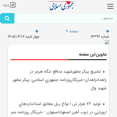
ورود
صفحه 4
شماره 13396
چهار شنبه 1405/04/17
عناوین این صفحه
تشييع پيکر مطهرشهيد مدافع تنگه هرمز در
زاهدانزاهدان-خبرنگارروزنامه جمهوري اسلامي: پيکر مطهر
شهيد وال
توليد 76 هزار تن ا نواع ريل مطابق استانداردهاي
اروپايي در ذوب آهن اصفهاناصفهان - خبرنگار روزنامه جم