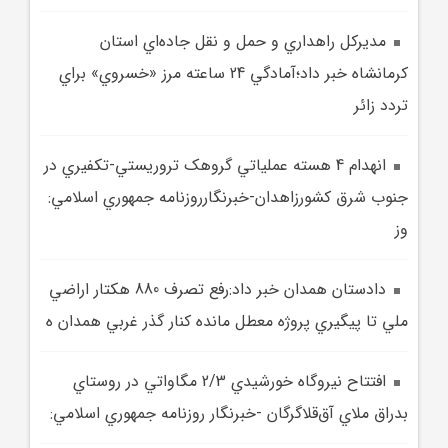
مديرکل راهداري و حمل و نقل جاده‌اي استان
کرمانشاه خبر داد؛آمادگي 24 ساعته مرز «خسروي» براي
تردد زائر
انهدام 4 هسته‌ عملياتي گروهک تروريستي-تکفيري در
جنوب شرق کشورزاهدان-خبرنگارروزنامه جمهوري اسلامي:
وز
دادستان همدان خبر داد:رفع تصرف 880 هکتار اراضي
ملي تا پيگيري پروژه معطل مانده کنار گذر غربي همدان ه
افتتاح نيروگاه خورشيدي 2/3 مگاواتي در روستاي
بدراق ملاي آق‌قلاگرگان -خبرنگار روزنامه جمهوري اسلامي: