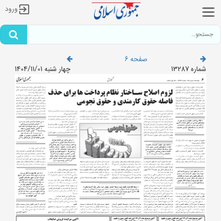
ورود
صفحه 6
شماره 13287
چهار شنبه 1404/11/01