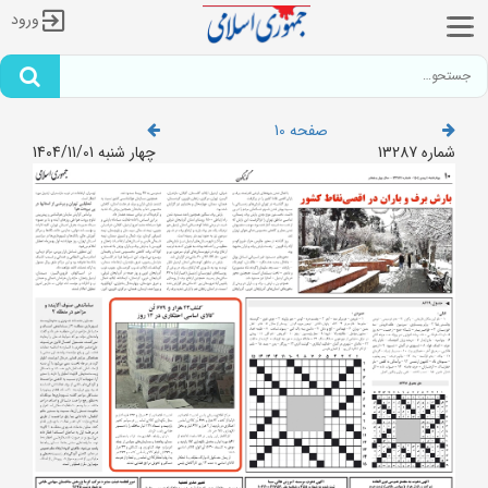
ورود
صفحه 10
شماره 13287
چهار شنبه 1404/11/01