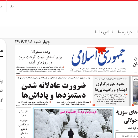
ایتا
تل
درباره ما
تماس با ما
چهار شنبه 1404/11/01
عن
پا
تل
12 روزه ب