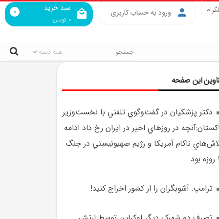
سبد خرید
گرام
0
ورود به حساب کاربری
0
تومان
اوین این صفحه
دکتر پزشکيان در گفت‌وگوي تلفني با نخست‌وزير
کستان:آنچه در روزهاي اخير در ايران رخ داد ادامه
اش‌هاي ناکام آمريکا و رژيم صهيونيستي در جنگ
ود
ترامپ: آشوبگران را از کشور اخراج کنيد!
تصرف دو شهرک ديگر اوکراين توسط ارتش