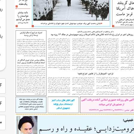
رو
با
PDF 
PDF
م