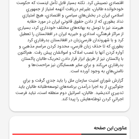
اقتصادي نصيبش کرد. نکته بسيار قابل تأمل اينست که حکومت
خودخوانده طالبان، عليرغم دريافت آنهمه امتياز از جمهوري
اسلامي ايران در بخش‌هاي سياسي و اقتصادي، هيچ امتيازي
نداد بطوري که از دادن حقوق قانوني ايران در مورد حقابه
هيرمند نيز با توسل به بهانه‌هاي مختلف خودداري کرد، بسياري
از مراکز فرهنگي، امدادي و خيريه ايران در افغانستان را تعطيل
کرد و با شهروندان فارسي‌زبان در افغانستان بدرفتاري کرد
بطوري که تا حذف زبان فارسي، محدود کردن مراسم مذهبي و
آواره کردن آنها با غصب املاک و اموالشان پيش رفت. هم‌اکنون
با پاکستان نيز از طريق ابزار قرار دادن تحريک طالبان پاکستان
بدرفتاري مي‌کند و براي ساير همسايگان نيز مزاحمت‌ها و
ناامني‌هاي به وجود آورده است.
گزارش شوراي امنيت سازمان ملل را بايد جدي گرفت و براي
جلوگيري از به اجرا درآمدن برنامه‌هاي توسعه‌طلبانه طالبان بايد
تدبيري انديشيد. طالبان، اسرائيل دوم منطقه است، نبايد فرصت
اجرائي کردن توطئه‌هايش را پيدا کند.
عناوین این صفحه