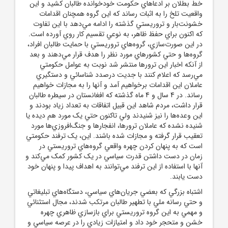
خط بطلان بر ادعاهاي حکومت خودخوانده طالبان کشيد و اين
واقعيت تلخ را به اثبات رساند که اين گروه همچنان اقدامات
خشونت‌بار و تروريستي گذشته را ادامه مي‌دهد با اين تفاوت
که اکنون براي حفظ ظاهر، به نوعي تقسيم کار روي آورده است.
در اين صورت‌سازي، گروه‌هاي تروريستي با حمايت طالبان افراد،
گروه‌ها و حتي کشورهاي مورد نظر را هدف قرار مي‌دهند و بعد
از آنکه اخبار اين ترورها منتشر شد نوبت به عوامل حکومتي
مي‌رسد که اعلام کنند با جديت درصدد شناسائي و دستگيري
عاملان اين اقدامات برخواهيم آمد و آنها را به مجازات خواهيم
رساند. در 4 سال و 4 ماه گذشته که افغانستان در سيطره طالبان
قرار داشت، مردم شاهد اين قبيل اتفاقات به تعداد زياد بودند و
اين وعده‌ها را نيز شنيدند ولي تاکنون حتي يک مورد هم ديده يا
شنيده نشده که عاملان ترورها، انفجارها و جنگ‌افروزي‌ها مورد
تعقيب قرار گرفته و مجازات شده باشند. اين، يک ترفند حکومتي
است که به پنهان کردن چهره واقعي گروه‌هاي تروريستي در
زمان در دست داشتن قدرت سياسي در يک کشور کمک مي‌کند و
آنها با استفاده از اين ترفند مي‌توانند به اهداف پيدا و پنهان خود
دست يابند.
اشتباه بزرگي که بعضي جريان‌هاي سياسي، دستگاه‌هاي تبليغاتي
و حتي رسانه ملي با تطهير طالبان مرتکب شدند، مجال استثنائي
و مهمي به اين گروه تروريستي براي بازسازي ظاهري چهره
خشن و متحجر خود داد و امتيازات زيادي را در عرصه سياسي و