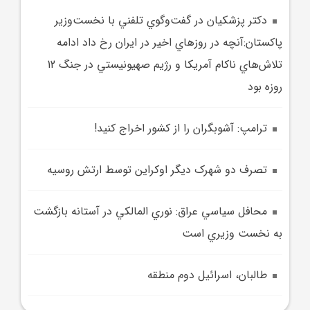
دکتر پزشکيان در گفت‌وگوي تلفني با نخست‌وزير
پاکستان:آنچه در روزهاي اخير در ايران رخ داد ادامه
تلاش‌هاي ناکام آمريکا و رژيم صهيونيستي در جنگ 12
روزه بود
ترامپ: آشوبگران را از کشور اخراج کنيد!
تصرف دو شهرک ديگر اوکراين توسط ارتش روسيه
محافل سياسي عراق: نوري المالکي در آستانه بازگشت
به نخست وزيري است
طالبان، اسرائيل دوم منطقه