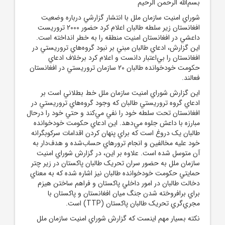
بسم‌الله الرحمن الرحيم
شوراي امنيت سازمان ملل با انتشار گزارشي درباره وضعيت
افغانستان زير سلطه طالبان اعلام کرد حضور 2000 تروريست
داعشي در افغانستان امنيت منطقه را به خطر انداخته است.
اين گزارش، ادعاي طالبان مبني بر نبود گروه‌هاي تروريستي در
افغانستان را بي‌اعتبار دانست و اعلام کرد برخلاف ادعاي
حکومت خودخوانده طالبان 20 سازمان تروريستي در افغانستان
فعالند.
اين گزارش شوراي امنيت سازمان ملل خط بطلاني است بر
ادعاي گروه تروريستي طالبان که وجود گروه‌هاي تروريستي در
افغانستان تحت سلطه خود را نفي مي‌کند و حتي خود را درحال
مبارزه با داعش جلوه مي‌دهد. اين ادعاي حکومت خودخوانده
طالبان يک دروغ است که براي پنهان کردن اقدامات سرکوبگرانه
خود عليه مخالفين و انجام ترورهاي حساب‌شده و هدف‌دار به
آن متوسل شده است. علاوه بر اين، در گزارش شوراي امنيت
سازمان ملل به حضور سران تحريک طالبان پاکستان در زير چتر
حمايتي حکومت خودخوانده طالبان نيز اشاره شده که به معناي
دخالت طالبان در امور داخلي پاکستان و فراهم ساختن هيزم
براي برافروخته شدن جنگ ميان افغانستان و پاکستان با
مجري‌گري تحريک طالبان پاکستان (
TTP
) است.
نکته بسيار مهم اينست که گزارش شوراي امنيت سازمان ملل