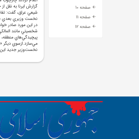
گزارش ايرنا به نقل از
صفحه 10
شيعي عراق، گفت: تفاه
صفحه 11
نخست وزيري بعدي به م
در اين مورد صادر خوا
صفحه 12
شخصيتي مانند المالکي
پيچيدگي‌هاي منطقه، 
مي‌سازد.ازسوي ديگر «ع
نخست‌وزير جديد اين 