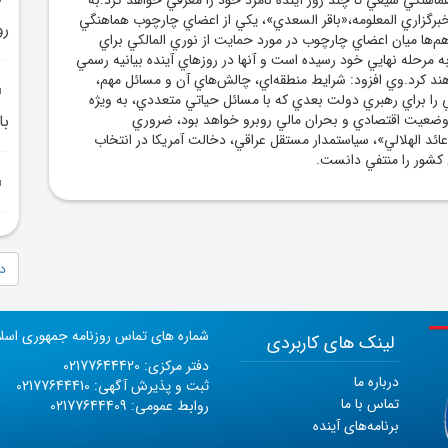
 خبرگزاري المعلومه،«باقر السعدي»، يکي از اعضاي چارچوب هماهنگي
رو
م‌ها ميان اعضاي چارچوب در مورد حمايت از نوري المالکي براي
رحله نهايي خود رسيده است و آنها در روزهاي آينده بيانيه رسمي
هند کرد.وي افزود: شرايط منطقه‌اي، چالش‌هاي آن و مسائل مهم،
 را براي رهبري دولت بعدي که با مسائل حياتي متعددي، به ويژه
وضعيت اقتصادي و بحران مالي روبرو خواهد بود، ضروري
با
ائد الهلالي»، سياستمدار مستقل عراقي، دخالت آمريکا در انتخاب
کشور را منتفي دانست.
دا
شماره های تماس روزنامه جمهوری اسل
لینک های کاربردی
دفتر مرکزی: 02177644420
درباره ما
ثبت و پذیرش آگهی: 02177644410
تماس با ما
روابط عمومی: 02177644409
برنامه‌های آینده