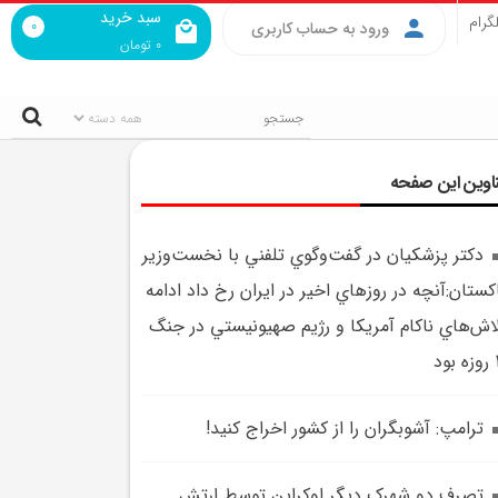
سبد خرید
گرام
0
ورود به حساب کاربری
0
تومان
اوین این صفحه
دکتر پزشکيان در گفت‌وگوي تلفني با نخست‌وزير
کستان:آنچه در روزهاي اخير در ايران رخ داد ادامه
اش‌هاي ناکام آمريکا و رژيم صهيونيستي در جنگ
ود
ترامپ: آشوبگران را از کشور اخراج کنيد!
تصرف دو شهرک ديگر اوکراين توسط ارتش