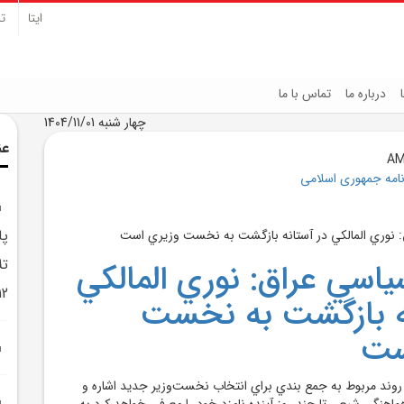
ایتا
تل
درباره ما
تماس با ما
چهار شنبه 1404/11/01
عن
نامه جمهوری اسلامی
پا
تل
اسي عراق: نوري المالکي
12 روزه ب
ه بازگشت به نخست
ست
 روند مربوط به جمع بندي براي انتخاب نخست‌وزير جديد اشاره و
اهنگي شيعي تا چند روز آينده نامزد خود را معرفي خواهد کرد.به