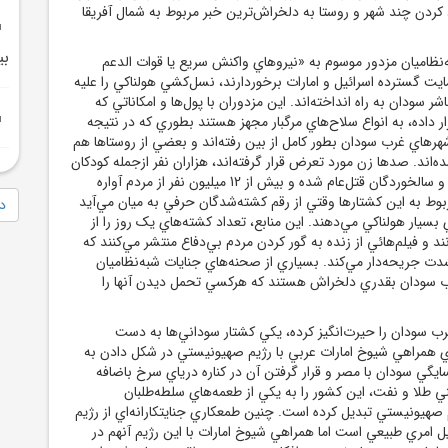
 کردن چند شهر و روستا به دلخراش‌ترين خبر مربوط به شمال آفريقا
بي
‌نظاميان مزدور موسوم به «نيروهاي واکنش سريع يا قوات الدعم
ايت گسترده اسرائيل و امارات برخوردارند، نسل‌کشي هولناکي را عليه
شر سودان به راه انداخته‌اند. اين مزدوران با پول‌ها و امکاناتي که
ار داده، به انواع سلاح‌هاي مرگبار مجهز هستند بطوري که در نتيجه
هرهاي غرب سودان بطور کامل از بين رفته‌اند و بعضي از روستاها هم
ه‌اند. صدها زن مورد تعرض قرار گرفته‌اند، هزاران نفر ازجمله کودکان
شيرخوار، زنان، جوانان و سالخوردگان قتل‌عام شده و بيش از 12 ميليون نفر از مردم آواره
بوط به اين کشتارها وقتي از رقم کشته‌شدگان حرفي به ميان مي‌آيد
دا
بسيار هولناکي مي‌دهند. اين منابع، تعداد کشته‌هاي يک روز را از
 نفر مي‌دانند و فيلم‌هائي از زنده به گور کردن مردم بي‌دفاع منتشر مي‌کنند که
شدت جريحه‌دار مي‌کند. بسياري از صحنه‌هاي جنايات شبه‌نظاميان
رب سودان بقدري دلخراش هستند که هرکسي تحمل ديدن آنها را
رب سودان را حيرت‌انگيز کرده، يکي کشتار سوداني‌ها به دست
 همراهي شيوخ امارات عربي با رژيم صهيونيستي در شکل دادن به
يگي سودان با مصر و قرار گرفتن آن در کناره درياي سرخ باضافه
ي طلا و نفت، اين کشور را به يکي از طعمه‌هاي سلطه‌طلبان
م صهيونيستي تبديل کرده است. چنين طمعکاري جنايتکارانه‌اي از رژيم
ل امري طبيعي است اما همراهي شيوخ امارات با اين رژيم آنهم در