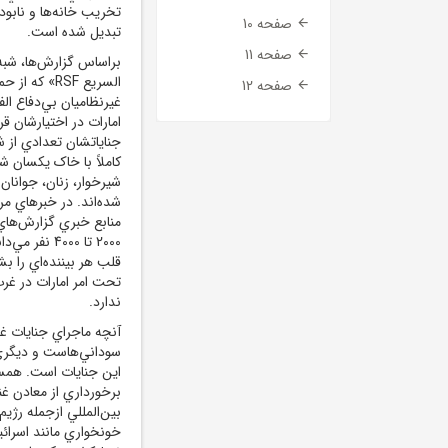
تخريب خانه‌ها و نابود
صفحه 10
تبديل شده است.
صفحه 11
براساس گزارش‌ها، شبه
السريع
RSF
» که از حم
صفحه 12
غيرنظاميان بي‌دفاع الفا
امارات در اختيارشان قر
جناياتشان تعدادي از ش
کاملاً با خاک يکسان شد
شده‌اند. در خبرهاي مر
منابع خبري گزارش‌هاي 
2000 تا 4000
قلب هر بيننده‌اي را ب
تحت امر امارات در غ
ندارد.
آنچه ماجراي جنايات غ
سوداني‌هاست و ديگري
اين جنايات است. همسا
برخورداري از معادن غن
بين‌المللي ازجمله رژي
خونخواري مانند اسرائي