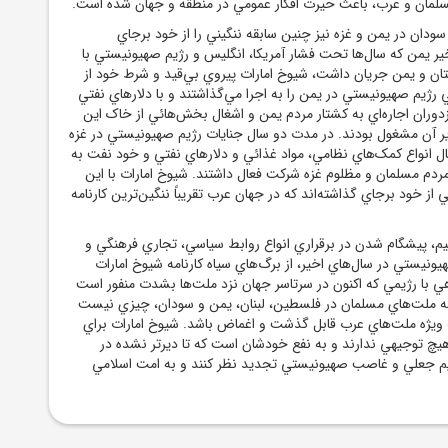
ان و عرب، باعث حيرت افکار عمومي در منطقه و جهان شده است.
 سودان در يمن و غزه نيز چنين سابقه ننگيني را از خود برجاي
ير يمن که سال‌ها تحت فشار آمريکا، انگليس و رژيم صهيونيستي با
ن و يمن جريان داشت، شيوخ امارات پيروي بي‌قيد و شرط خود از
ژيم صهيونيستي در يمن را به اجرا مي‌گذاشتند و با دلارهاي نفتي
دوران اجاره‌اي به کشتار مردم يمن و اشغال بخش‌هائي از خاک اين
ير آن مشغول بودند. در مدت دو سال جنايات رژيم صهيونيستي در غزه
سال انواع کمک‌هاي نظامي، مواد غذائي و دلارهاي نفتي و خود نفت به
ردم مسلمان و مظلوم غزه شرکت فعال داشتند. شيوخ امارات با اين
 از خود برجاي گذاشته‌اند که در جهان عرب تقريباً ننگين‌ترين کارنامه
هيم، پيشگام شدن در برقراري انواع روابط سياسي، تجاري فرهنگي و
يونيستي در سال‌هاي اخير، از برگ‌هاي سياه کارنامه شيوخ امارات
با رژيمي که اکنون در سرتاسر جهان نزد ملت‌ها بشدت منفور است
ه ملت‌هاي مسلمان در فلسطين، لبنان، يمن و سودان، چيزي نيست
 ويژه ملت‌هاي عرب قابل گذشت و اغماض باشد. شيوخ امارات براي
هيچ توجيهي ندارند و به نفع خودشان است که تا ديرتر نشده در
م جعلي و غاصب صهيونيستي تجديد نظر کنند و به امت اسلامي