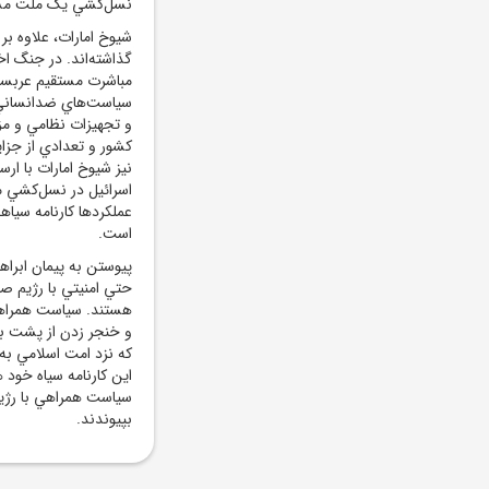
نسل‌کشي يک ملت مسلم
شيوخ امارات، علاوه بر
گذاشته‌اند. در جنگ اخ
مباشرت مستقيم عربستا
سياست‌هاي ضدانساني ر
و تجهيزات نظامي و مز
کشور و تعدادي از جزا
نيز شيوخ امارات با ار
اسرائيل در نسل‌کشي م
عملکردها کارنامه سياهي
است.
پيوستن به پيمان ابرا
حتي امنيتي با رژيم صه
هستند. سياست همراهي 
و خنجر زدن از پشت ب
که نزد امت اسلامي به
اين کارنامه سياه خود 
سياست همراهي با رژي
بپيوندند.