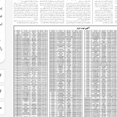
پز
ضر
اج
را
PDF 
PDF
م