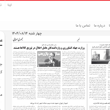
ایتا
تل
درباره ما
تماس با ما
چهار شنبه 1404/08/14
عن
جه
کا
مي