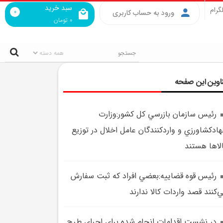
سبد خرید
گرام
0
ورود به حساب کاربری
0
تومان
اوین این صفحه
رئيس سازمان بازرسي کل کشور:وزارت
ادکشاورزي و واردکنندگان عامل اخلال در توزيع
لاها هستند
رئيس قوه قضاييه:بعضي افراد که ثبت سفارش
‌کنند قصد واردات کالا ندارند
در نشست اقدامات انجام شده براي اجراي طرح