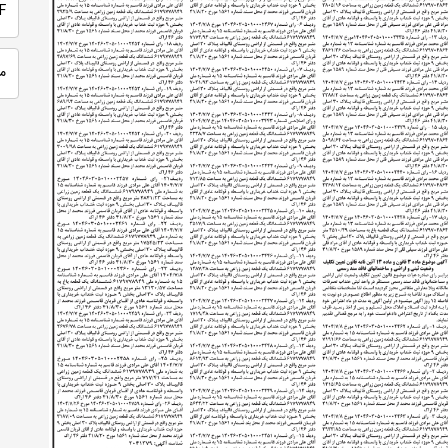
PDF
م