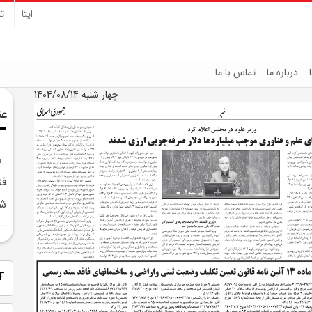
ایتا
تل
درباره ما
تماس با ما
چهار شنبه 1404/08/14
عن
فن
شد
PDF 