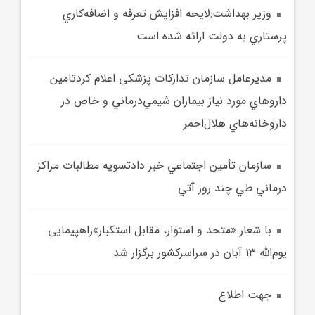
وزير بهداشت:لايحه افزايش تعرفه و اضافه‌کاري
پرستاري به دولت ارائه شده است
مديرعامل سازمان تدارکات پزشکي اعلام کردتامين
داروهاي مورد نياز بيماران شيمي‌درماني و خاص در
داروخانه‌هاي هلال‌احمر
سازمان تأمين اجتماعي خبر دادتسويه مطالبات مراکز
درماني طي چند روز آتي
با شعار «متحد و استوار، مقابل استکبار»راهپيمايي
يوم‌الله 13 آبان در سراسرکشور برگزار شد
جهت اطلاع