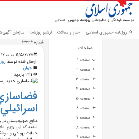
موسسه فرهنگی و مطبوعاتی روزنامه جمهوری اسلامی
روزنامه جمهوری اسلامی
اخبار و مقالات
آرشیو روزنامه
سازمان آگهی‌ها
شماره 13224
صفحات
11/5/2025 12:00:00 AM
صفحه 1
ارسال شده توسط
روز
جهان
صفحه 2
341 بازدید
صفحه 3
صفحه 4
فضاسازي 
صفحه 5
اسرائيلي 
صفحه 6
صفحه 7
منابع صهيونيستي در ر
شدند که اين رژيم آما
صفحه 8
حملات پهپادي و موشکي
صفحه 9