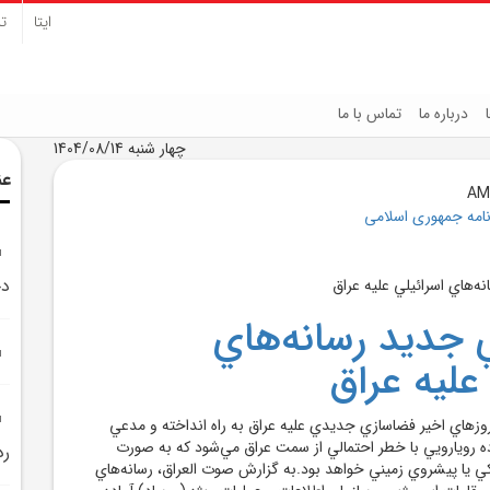
ایتا
تل
درباره ما
تماس با ما
چهار شنبه 1404/08/14
عن
نامه جمهوری اسلامی
دچ
جديد رسانه‌هاي
عليه عراق
وزهاي اخير فضاسازي جديدي عليه عراق به راه انداخته و مدعي
ده رويارويي با خطر احتمالي از سمت عراق مي‌شود که به صورت
رد
 يا پيشروي زميني خواهد بود.به گزارش صوت العراق، رسانه‌هاي