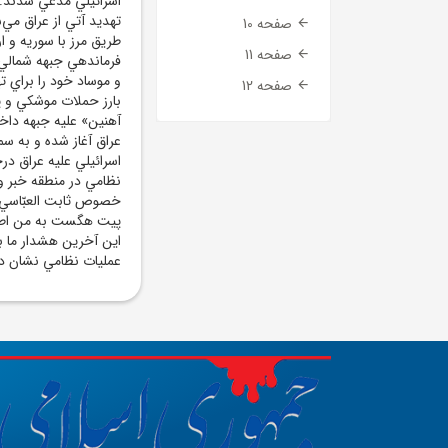
اسرائيلي مدعي شدند: م
تهديد آتي از عراق مي
صفحه 10
طريق مرز با سوريه و ا
صفحه 11
فرماندهي جبهه شمالي ا
و موساد خود را براي ت
صفحه 12
بارز حملات موشکي و پ
آهنين» عليه جبهه داخل
عراق آغاز شده و به سمت
اسرائيلي عليه عراق در
نظامي در منطقه خبر و
خصوص ثابت العبّاسي وز
پيت هگست به من اطلاع
اين آخرين هشدار ما به
عمليات نظامي نشان د