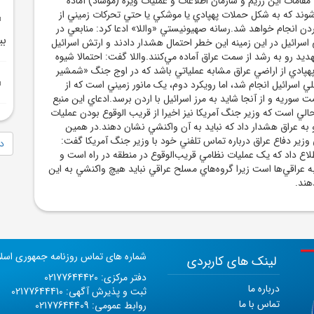
قامات اين رژيم و سازمان اطلاعات و عمليات ويژه (موساد) آماده
‌شوند که به شکل حملات پهپادي يا موشکي يا حتي تحرکات زميني از
ردن انجام خواهد شد.رسانه صهيونيستي «واللا» ادعا کرد: منابعي در
بي
سرائيل در اين زمينه اين خطر احتمال هشدار دادند و ارتش اسرائيل
هديد رو به رشد از سمت عراق آماده مي‌کنند.واللا گفت: احتمالا شيوه
هپادي از اراضي عراق مشابه عملياتي باشد که در اوج جنگ «شمشير
ي اسرائيل انجام شد، اما رويکرد دوم، يک مانور زميني است که از
 سوريه و از آنجا شايد به مرز اسرائيل با اردن برسد.ادعاي اين منبع
حالي است که وزير جنگ آمريکا نيز اخيرا از قريب الوقوع بودن عمليات
 به عراق هشدار داد که نبايد به آن واکنشي نشان دهند.در همين
ير دفاع عراق درباره تماس تلفني‌ خود با وزير جنگ آمريکا گفت:
دا
 داد که يک عمليات نظامي قريب‌الوقوع در منطقه در راه است و
 عراقي‌ها است زيرا گروه‌هاي مسلح عراقي نبايد هيچ واکنشي به اين
هند.
شماره های تماس روزنامه جمهوری اسل
لینک های کاربردی
دفتر مرکزی: 02177644420
درباره ما
ثبت و پذیرش آگهی: 02177644410
تماس با ما
روابط عمومی: 02177644409