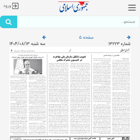
ورود
صفحه 5
شماره 13223
سه شنبه 1404/08/13