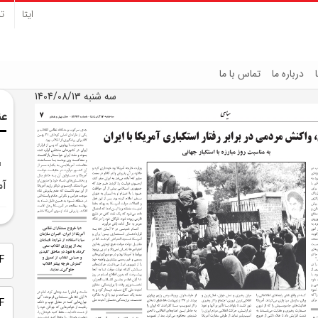
ایتا
تل
درباره ما
تماس با ما
سه شنبه 1404/08/13
عن
آم
PDF 
PDF