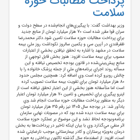
پرداخت مطالبات حوزه
سلامت
وزير بهداشت گفت: با پيگيري‌هاي انجام‌شده در سطح دولت و
سران قوا مقرر شده است 70 هزار ميليارد تومان از منابع جديد
براي پرداخت مطالبات حوزه سلامت تامين شود.دکتر محمدرضا
ظفرقندي در آيين سي و يکمين سالروز نکوداشت روز ملي بيمه
سلامت در مشهد با اشاره به تحقق نيافتن بخشي از اعتبارات
مصوب براي بيمه سلامت افزود: هنوز بخش قابل توجهي از
منابع پيش‌بيني‌شده در قانون بودجه تخصيص نيافته و اين
مسأله روند اجراي برنامه‌هاي ملي از جمله پزشک خانواده را با
چالش روبرو کرده است.وي اضافه کرد: همچنين مجلس حدود
80 هزار ميليارد تومان براي تقويت بيمه سلامت تصويب کرده
است اما متأسفانه هنوز بخشي از اين اعتبار تحقق نيافته است از
اينرو پيگيري براي تخصيص و تامين 70 هزار ميليارد تومان اعتبار
ديگر به منظور پرداخت مطالبات حوزه سلامت انجام شد.وي
يادآور شد: در بودجه سال 1405 نيز رقم 35 هزار ميليارد تومان
براي بيمه سلامت ديده شده بود که در مصوبات نهايي سازمان
برنامه‌وبودجه لحاظ نشد و اين موضوع بر عملکرد حوزه سلامت
اثر منفي مي‌گذارد.وي با بيان اينکه تاخير در پرداخت‌ها به بخش
درمان به‌ويژه پرستاران و کادر بيمارستاني موجب نارضايتي شده
است، افزود: از اسفندماه سال گذشته تاکنون پرداختي به حوزه