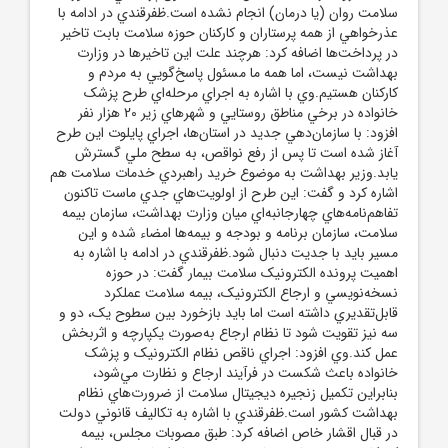
سلامت روان (يا درمان) انجام نشده است.ظفرقندي در ادامه با
عذرخواهي از همه پرستاران و کارکنان حوزه سلامت بابت تاخير
در پرداخت‌ها اضافه کرد: هرچند علت اين تاخيرها در وزارت
بهداشت نيست، اما همه ما مسئول پاسخ‌گويي به مردم و
کارکنان هستيم.وي با اشاره به اجراي مرحله‌اي طرح پزشک
خانواده در برخي مناطق روستايي و شهرهاي زير 20 هزار نفر
افزود: با سازمان‌دهي جديد در استان‌ها، اجراي پايلوت اين طرح
آغاز شده است تا پس از رفع نواقص، به سطح ملي گسترش
يابد.وزير بهداشت به موضوع خريد راهبردي خدمات سلامت هم
اشاره کرد و گفت: اين طرح از اولويت‌هاي جدي ماست تاکنون
تفاهم‌نامه‌هاي چهارجانبه‌اي ميان وزارت بهداشت، سازمان بيمه
سلامت، سازمان برنامه و بودجه و بيمه‌ها امضاء شده و اين
مسير بايد با جديت دنبال شود.ظفرقندي در ادامه با اشاره به
اهميت پرونده الکترونيک سلامت بيمار گفت: در حوزه
نسخه‌نويسي و ارجاع الکترونيک، بيمه سلامت عملکرد
قابل‌تقديري داشته است اما بايد بازخورد بين سطوح يک، دو و
سه نيز تقويت شود تا نظام ارجاع به‌صورت يکپارچه و اثربخش
عمل کند.وي افزود: اجراي ناقص نظام الکترونيک و پزشک
خانواده باعث شکست در فرآيند ارجاع و نظارت مي‌شود،
بنابراين تکميل زنجيره ديجيتال سلامت از ضرورت‌هاي نظام
بهداشت کشور است.ظفرقندي با اشاره به تکاليف قانوني دولت
در قبال اقشار خاص اضافه کرد: طبق مصوبات مجلس، بيمه