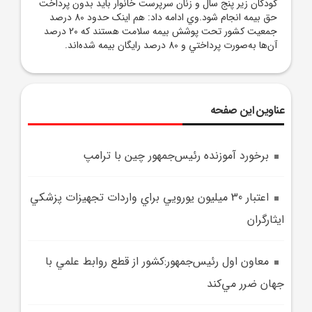
کودکان زير پنج سال و زنان سرپرست خانوار بايد بدون پرداخت
حق بيمه انجام شود.وي ادامه داد: هم اينک حدود 80 درصد
جمعيت کشور تحت پوشش بيمه سلامت هستند که 20 درصد
آن‌ها به‌صورت پرداختي و 80 درصد رايگان بيمه شده‌اند.
عناوین این صفحه
برخورد آموزنده رئیس‌جمهور چین با ترامپ
اعتبار 30 ميليون يورويي براي واردات تجهيزات پزشکي
ايثارگران
معاون اول رئيس‌جمهور:کشور از قطع روابط علمي با
جهان ضرر مي‌کند