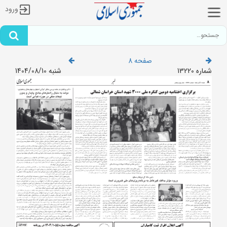
ورود
صفحه 8
شماره 13220
شنبه 1404/08/10