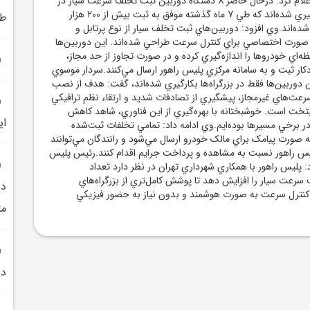
ايمني ترافيک شهري، اعلام کرد: درحال حاضر 8 دستگاه دوربين ثبت تخلف سرعت سيار در
بزرگراه‌هاي تهران بکارگيري شده‌اند که طي 7 ماه گذشته موفق به ثبت بيش از 200 هزار
طي 
ه‌اند.وي افزود: دوربين‌هاي ثبت تخلف سيار از نوع پرتابل و
صورت اختصاصي براي کنترل سرعت طراحي شده‌اند. اين دوربين‌ها
ه‌اي خودروها را اندازه‌گيري کرده و در صورت تجاوز از حد مجاز،
ار ثبت و به سامانه مرکزي پليس راهور ارسال مي‌کنند.سردار موسوي
اين دوربين‌ها فقط در بزرگراه‌ها بکارگيري شده‌اند، گفت: هدف از نصب
عت‌هاي غيرمجاز، پيشگيري از تصادفات شديد و ارتقاء نظم ترافيکي
يتخت است. خوشبختانه با بهره‌گيري از اين فناوري، شاهد کاهش
اي
برخي مسيرها بوده‌ايم.وي ادامه داد: تمامي تخلفات ثبت‌شده
 صورت پيامک براي مالک خودرو ارسال مي‌شود و رانندگان مي‌توانند
ليس راهور نسبت به مشاهده و پرداخت جرايم اقدام کنند.رئيس پليس
د: پليس راهور با همکاري شهرداري تهران در نظر دارد تعداد
سرعت سيار را افزايش دهد تا پوشش کامل‌تري از بزرگراه‌هاي
نترل سرعت به صورت هوشمند و بدون نياز به حضور فيزيکي
م
در