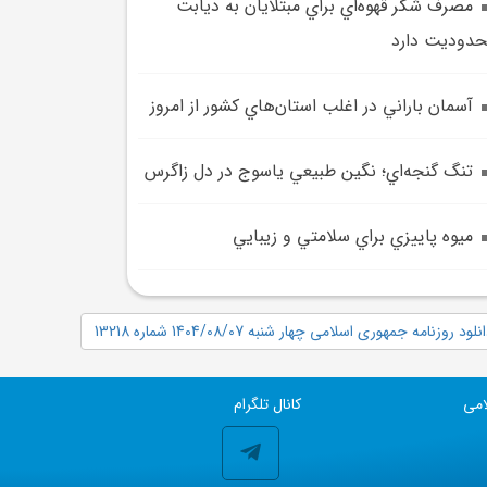
مصرف شکر قهوه‌اي براي مبتلايان به ديابت
دوديت دارد
آسمان باراني در اغلب استان‌هاي کشور از امروز
تنگ گنجه‌اي؛ نگين طبيعي ياسوج در دل زاگرس
ميوه پاييزي براي سلامتي و زيبايي
نلود روزنامه جمهوری اسلامی چهار شنبه 1404/08/07 شماره 13218
امی
کانال تلگرام