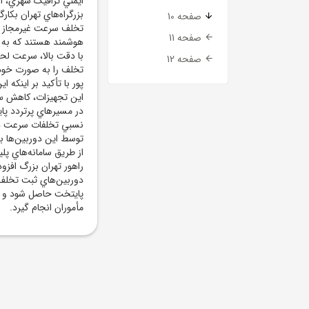
صفحه 10
تخلف سرعت غيرمجاز شد
صفحه 11
هوشمند هستند که به 
با دقت بالا، سرعت لحظ
صفحه 12
تخلف را به صورت خودک
پور با تأکيد بر اينکه 
اين تجهيزات، کاهش سر
در مسيرهاي پرتردد پا
نسبي تخلفات سرعت در 
توسط اين دوربين‌ها به
از طريق سامانه‌هاي پ
راهور تهران بزرگ افزو
دوربين‌هاي ثبت تخلف 
پايتخت حاصل شود و ک
مأموران انجام گيرد.