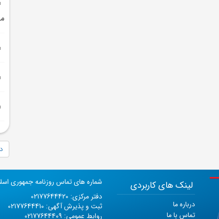
مح
دا
شماره های تماس روزنامه جمهوری اسل
لینک های کاربردی
دفتر مرکزی: 02177644420
درباره ما
ثبت و پذیرش آگهی: 02177644410
تماس با ما
روابط عمومی: 02177644409