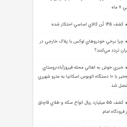
7 ماه
کشف 145 تُن کالاي اساسي احتکار شده
چرا برخي خودروهاي لوکس با پلاک خارجي در
ران تردد مي‌کنند؟
خبري خوش به اهالي محله فيروزآباد؛روستاي
ده‌خير با 10 دستگاه اتوبوس اسکانيا به مترو شهرري
تصل شد
کشف 55 ميليارد ريال انواع سکه و طلاي قاچاق
 فرودگاه امام