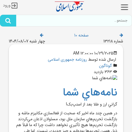
ورود
صفحه 10
شماره 13218
چهار شنبه 1404/08/07
10/29/2025 12:00:00 AM
ارسال شده توسط
روزنامه جمهوری اسلامی
گوناگون
363 بازدید
نامه‌هاي شما
گراني ارز و طلا بعد از اسنپ‌بک!
در همين چند ماه اخير که صحبت از فعالسازي مکانيزم ماشه و
بازگشت تحريم‌هاي سازمان ملل بود، مسئولان اذعان مي‌کردند
بازگشت تحريم‌ها هيچ تأثيري نخواهد داشت چرا که ما قبلاً هم
ذيل همين تحريم‌ها بوده‌ايم و چيز جديدي نيست. اما طي