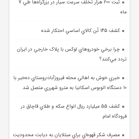
ثبت 200 هزار تخلف سرعت سيار در بزرگراه‌ها طي 7
ماه
کشف 145 تُن کالاي اساسي احتکار شده
چرا برخي خودروهاي لوکس با پلاک خارجي در ايران
تردد مي‌کنند؟
خبري خوش به اهالي محله فيروزآباد؛روستاي ده‌خير با
10 دستگاه اتوبوس اسکانيا به مترو شهرري متصل شد
کشف 55 ميليارد ريال انواع سکه و طلاي قاچاق در
فرودگاه امام
مصرف شکر قهوه‌اي براي مبتلايان به ديابت محدوديت