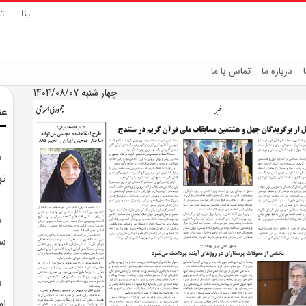
ایتا
تل
درباره ما
تماس با ما
چهار شنبه 1404/08/07
عن
ته
سا
ام