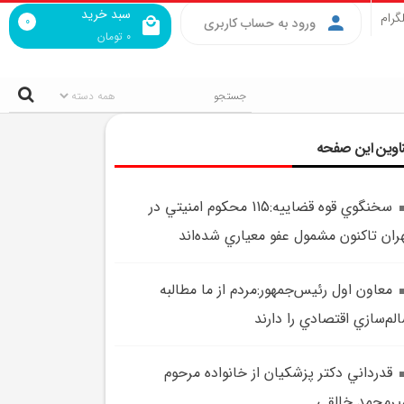
سبد خرید
گرام
0
ورود به حساب کاربری
0
تومان
اوین این صفحه
سخنگوي قوه قضاييه:115 محکوم امنيتي در
ران تاکنون مشمول عفو معياري شده‌اند
معاون اول رئيس‌جمهور:مردم از ما مطالبه
لم‌سازي اقتصادي را دارند
قدرداني دکتر پزشکيان از خانواده مرحوم
يرمحمد خالقي