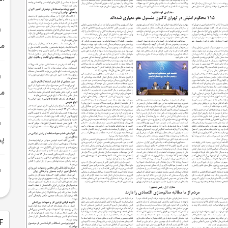
مل
مي
پر
PDF 