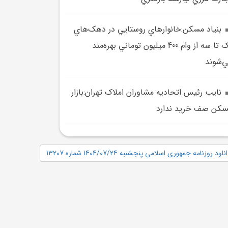
بنياد مسکن:خانوارهاي روستايي در دهک‌هاي
يک تا سه از وام 400 ميليون توماني بهره‌مند
‌شوند
نايب رئيس اتحاديه مشاوران املاک تهران:بازار
کن صف خريد ندارد
نلود روزنامه جمهوری اسلامی پنجشنبه 1404/07/24 شماره 13207