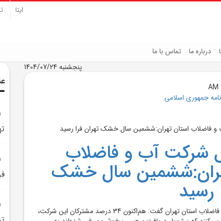
ایتا
تل
درباره ما
تماس با ما
پنجشنبه 1404/07/24
عن
نامه جمهوری اسلامی
ته
ل شرکت آب و فاضلاب
هران:ششمين سال خشک
فر
 رسيد
مديرعامل شرکت آب و فاضلاب استان تهران گفت: هم‌اکنون 34 درصد مشترکان اين شرکت،
تج
 مي‌کنند که مشمول دريافت برچسب خوش‌مصرفي شده‌اند.به