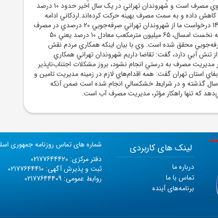
راهکار اصلي، تغيير الگوي مصرف است و شهروندان تهراني در يک سال اخير حدود 10 درصد
 کاهش داده و به سمت مصرف بهينه حرکت کرده‌اند.اردکاني ادامه
داد: در ابتداي سال 1404 درخواست ما از شهروندان تهراني صرفه‌جويي 20 درصدي در مصرف
آب بود که در شش‌ماهه نخست امسال، 65 ميليون مترمکعب معادل 10 درصد يعني 50
ه‌جويي محقق شده است. وي با بيان اينکه همکاري مردم نقش
ر از تنش آبي دارد، گفت: تقاضا داريم شهروندان تهراني همکاري
ر مديريت مصرف به درستي انجام نشود، بروز مشکلات اجتناب‌ناپذير
فاي استان تهران گفت: همه اقدام‌هاي لازم در زمينه مديريت تامين و
 سال گذشته و در شرايط خشکسالي انجام شده است ضمن آنکه
دهد که تنها راهکار مؤثر، مديريت مصرف آب است.
شماره های تماس روزنامه جمهوری اسل
لینک های کاربردی
دفتر مرکزی: 02177644420
درباره ما
ثبت و پذیرش آگهی: 02177644410
تماس با ما
روابط عمومی: 02177644409
برنامه‌های آینده