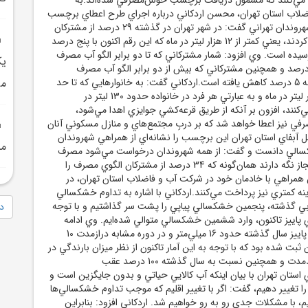
لاب استان تهران، محسن اردکاني درباره اجراي طرح اعطاي برچسب
خوش‌مصرفي آب به شهروندان تهراني گفت: در شهر تهران در گذشته 29 درصد از مشترکان
زير الگو آب مصرف مي‌کردند، يعني کمتر از 12 هزار ليتر در ماه که اين رقم اکنون با پنج درصد
 34 درصد رسيده است. وي افزود: شمار مشترکاني که تا دو برابر الگو آب مصرف
‌کردند، از 64 به 61 درصد و همچنين مشترکاني که بيش از دو برابر الگو آب مصرف
مي‌کردند، از 7 درصد به 5 درصد کاهش يافته ‌است.اردکاني گفت: به خانوارهايي که تا حد
مي
الگو آب يعني تا 12 هزار ليتر در ماه و به عبارتي هر فرد در خانواده حدود 130 ليتر در
‌کنند، افزون‌ بر آنکه از طريق قرعه‌کشي جوايزي اهدا مي‌شود،
 نيز اعطا خواهد شد که بر دربِ مجتمع‌هاي و منازل مسکوني آنان
آبفاي استان تهران اين برچسب را نشانه‌اي از همراهي شهروندان
مس
کسالي دانست و گفت: از همه شهروندان درخواست مي‌شود مصرف
خود را در حد الگوي مجاز نگه دارند همان‌گونه که 34 درصد از مشترکان الگوي مصرف را
همراهي با خادمان خود در شرکت آب و فاضلاب استان تهران، در
ينه کمتري نيز پرداخت مي‌کنند.اردکاني با اشاره به تداوم خشکسالي
آبي گذشته، پنجمين خشکسالي پياپي را پشت سر گذاشتيم و با توجه
دا
داي پاييز تاکنون، وارد ششمين خشکسالي متوالي شده‌ايم. وي ادامه
داد: در 20 روز ابتدايي پاييز سال گذشته حدود 16 ميلي‌متر و در دوره مشابه درازمدت 10
 ثبت شده بود که با توجه به اين آمار تاکنون از نظر ميزان بارندگي در
مقايسه با ميانگين بلندمدت و همچنين نسبت به سال گذشته 100 درصد عقب
استان تهران با بيان اينکه آب کالايي حياتي و بدون جايگزين است و
 تغيير دهيم، گفت: اگر با تغيير اقليم که موجب تداوم خشکسالي‌ها
 با مشکلات جدي رو به رو خواهيم شد. اردکاني افزود: بنابراين