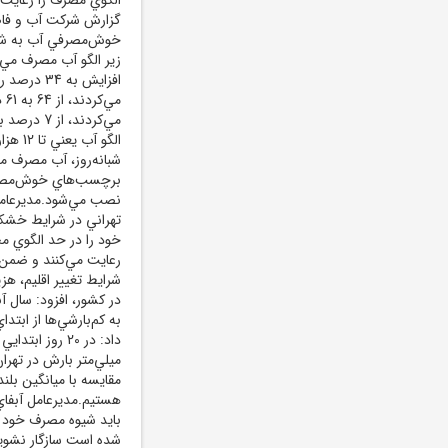
گزارش شرکت آب و فاض
افزايش به
مي
شبانه‌روز، آب مصرف مي
برچسب‌هاي خوش‌مصرفي
نصب مي‌شود.مديرعامل 
تهراني در شرايط خش
رعايت مي‌کنند و ضمن 
شرايط تغيير اقليم، هز
در کشور، افزود: سال 
به کم‌بارشي‌ها از ابت
ميلي‌متر بارش در تهران
هستيم.مديرعامل آبفاي 
بايد شيوه مصرف خود را
شده است سازگار نشويم،