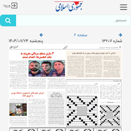
ورود
صفحه 6
شماره 13207
پنجشنبه 1404/07/24