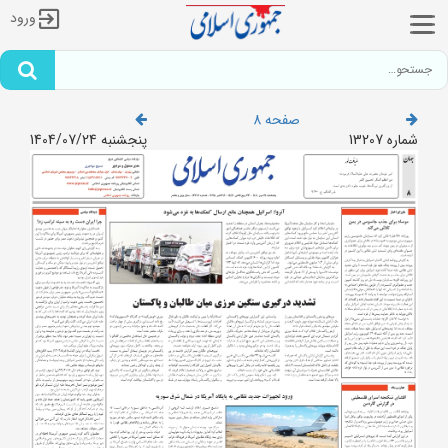
ورود
صفحه 8
شماره 13207
پنجشنبه 1404/07/24