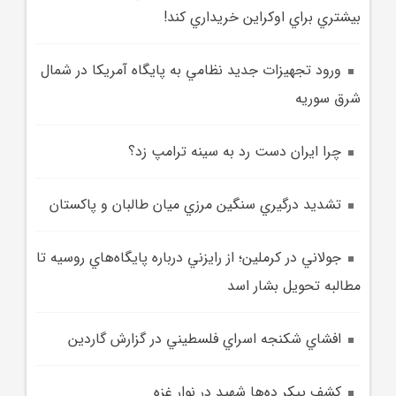
بيشتري براي اوکراين خريداري کند!
ورود تجهيزات جديد نظامي به پايگاه آمريکا در شمال
شرق سوريه
چرا ايران دست رد به سينه ترامپ زد؟
تشديد درگيري سنگين مرزي ميان طالبان و پاکستان
جولاني در کرملين؛ از رايزني درباره پايگاه‌هاي روسيه تا
مطالبه تحويل بشار اسد
افشاي شکنجه اسراي فلسطيني در گزارش گاردين
کشف پيکر ده‌ها شهيد در نوار غزه