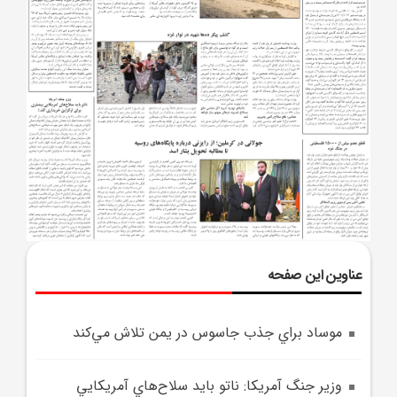
عناوین این صفحه
موساد براي جذب جاسوس در يمن تلاش مي‌کند
وزير جنگ آمريکا: ناتو بايد سلاح‌هاي آمريکايي