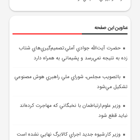
عناوین این صفحه
حضرت آيت‌الله جوادي آملي:تصميم‌گيري‌هاي شتاب
زده به نتيجه نمي‌رسد و پشيماني به همراه دارد
باتصويب مجلس، شوراي ملي راهبري هوش مصنوعي
تشکيل مي‌شود
وزير علوم:ارتباطمان با نخبگاني که مهاجرت کرده‌اند
نبايد قطع شود
وزير کار:شيوه جديد اجراي کالابرگ نهايي نشده است