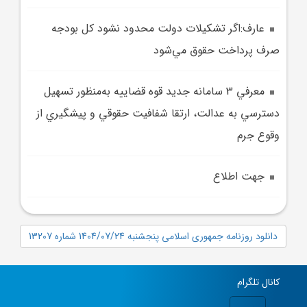
عارف:اگر تشکيلات دولت محدود نشود کل بودجه
صرف پرداخت حقوق مي‌شود
معرفي 3 سامانه جديد قوه قضاييه به‌منظور تسهيل
دسترسي به عدالت، ارتقا شفافيت حقوقي و پيشگيري از
وقوع جرم
جهت اطلاع
دانلود روزنامه جمهوری اسلامی پنجشنبه 1404/07/24 شماره 13207
کانال تلگرام