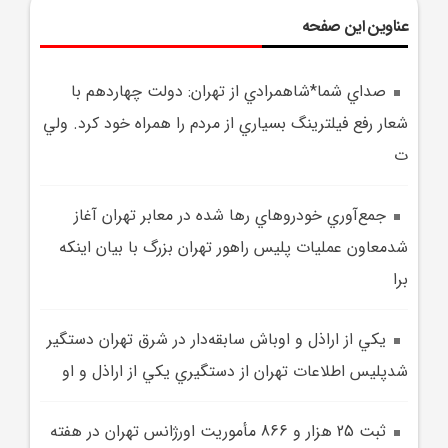
عناوین این صفحه
صداي شما*شاهمرادي از تهران: دولت چهاردهم با
شعار رفع فيلترينگ بسياري از مردم را همراه خود کرد. ولي
ت
جمع‌آوري خودروهاي رها شده در معابر تهران آغاز
شدمعاون عمليات پليس راهور تهران بزرگ با بيان اينکه
برا
يکي از اراذل و اوباش سابقه‌دار در شرق تهران دستگير
شدپليس اطلاعات تهران از دستگيري يکي از اراذل و او
ثبت 25 هزار و 866 مأموريت اورژانس تهران در هفته