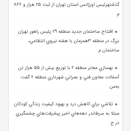
گذشتهرئيس اورژانس استان تهران از ثبت 25 هزار و 866
م
افتتاح ساختمان جديد منطقه 29 پليس راهور تهران
بزرگ در منطقه 3همزمان با هفته نيروي انتظامي،
ساختمان م
بهسازي معابر منطقه 2 با توزيع بيش از 55 هزار تن
آسفالت معاون فني و عمراني شهرداري منطقه 2 گفت:
به‌من
تلاشي براي کاهش درد و بهبود کيفيت زندگي کودکان
مبتلا به سرطاندر دهه‌هاي اخير پيشرفت‌هاي چشمگيري
در ح