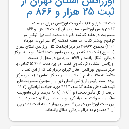
اورژانس استان تهران از
ثبت 25 هزار و 866 م
ثبت 25 هزار و 866 مأموريت اورژانس تهران در هفته
گذشتهرئيس اورژانس استان تهران از ثبت 25 هزار و 866
ماموريت در هفته گذشته خبر داد.محمد اسماعيل توکلي در
توضيح بيشتر گفت: در هفته گذشته (12 مهر الي 18 مهرماه
1404) مجموع 25866 در مرکز ارتباطات 115 اورژانس استان تهران
(ديسپچ) ثبت شد که در پي اين مأموريت‌ها 6531 مورد به مراکز
درماني انتقال يافتند و 11259 مورد نيز در محل از خدمات
اورژانس استفاده کردند.وي گفت: در اين مدت 56743 تماس با
مرکز ديسپچ اورژانس استان تهران برقرار شد که از اين تعداد
متأسفانه 1170 مزاحم (معادل 2.1 درصد کل تماس‌ها) با اين مرکز
بوده است.رئيس اورژانس استان تهران از مجموع مأموريت‌هاي
ثبت شده طي هفته گذشته، 4967 مورد حوادث ترافيکي (19.2
درصد از کل مأموريت‌ها) و 20899 (80.8 درصد از کل ماموريت
ها) مورد حوادث غير ترافيکي بوده است.وي افزود: همچنين در
اين مدت اورژانس هوايي 7 سورتي پرواز داشته است که در پي
آن 9 مصدوم به مراکز درماني انتقال يافته‌اند.