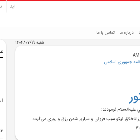
ایتا
تل
درباره ما
تماس با ما
شنبه 1404/07/19
عن
نامه جمهوری اسلامی
ر
اس
عليه‌السلام فرمودند:
رزاقاخلاق نيکو سبب فزوني و سرازير شدن رزق و روزي مي‌گردد.
و 