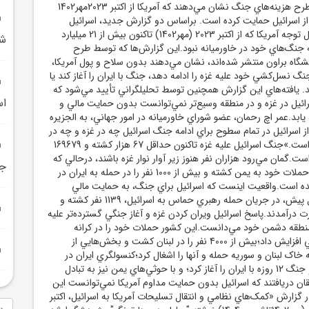
گزارش‌هاي مربوط به طرح هزينه‌هاي جنگ نشان مي‌دهند که آمريکا از اکتبر 2023مهر1402
يارد دلار از اسرائيل حمايت کرده است. براساس دو گزارش جديد، اسرائيل
بدون حمايت مالي قابل توجه آمريکا که از اکتبر 2023 (مهر1402) تاکنون بيش از 21 ميليارد
ش
امه جنگ‌هاي خود در خاورميانه نبود.اين گزارش‌ها که توسط طرح
گاه براون منتشر شده‌اند، نشان مي‌دهند بدون سلاح و پول آمريکا،
گ نسل‌کشي خود عليه غزه را ادامه دهد، جنگ با ايران را آغاز کند يا
کند. يافته‌هاي اين گزارش همچنين توسط تحليلگراني تأييد مي‌شود که
اس
ائيل در غزه و در منطقه وسيع‌تر نمي‌توانست بدون حمايت مالي و
 يابد.عمر اچ رحمان، عضو شوراي خاورميانه در امور جهاني، به الجزيره
 اسرائيل در تمام سطوح براي ادامه جنگ اسرائيل چه در غزه و چه در
سراسر منطقه ضروري است.»جنگ اسرائيل عليه غزه تاکنون حداقل 67 هزار کشته و 169679
.گمان مي‌رود هزاران نفر هنوز زير آوار نوار غزه باشند، درحالي که
جا
اسرائيل ده‌ها نفر را در حملات خود به يمن کشته و بيش از 1000 نفر را در حمله به ايران در
نده است.واقعيت اينست که اسرائيل براي جنگ، به حمايت مالي
آمريکا نياز دارد.دو سال پيش، در جريان حمله‌ رهبري حماس به اسرائيل، 1139 نفر کشته و
فر به اسارت درآمدند.پاسخ اسرائيل ويران کردن غزه و آغاز جنگي گسترده‌تر عليه
نطقه دشمن خود مي‌دانست.اين کشور حملات خود را در کرانه
باختري و قدس اشغالي افزايش داد؛بيش از 4000 نفر را در لبنان کشت و بخش‌هايي از
ه خاک لبنان و سوريه حمله و آنها را اشغال کرد؛کنسولگري ايران در
دمشق را بمباران کرد و جنگ 12 روزه با ايران را آغاز کرد؛ و با حوثي‌هاي يمن نيز به تبادل
ان دريافتند که اسرائيل بدون حمايت مداوم آمريکا نمي‌توانست اين
ر گزارش «کمک‌هاي نظامي و انتقال تسليحات آمريکا به اسرائيل، اکتبر