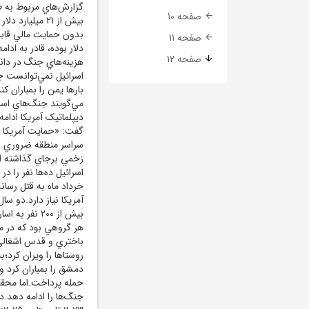
صفحه 10
بيش از 21 ميل
صفحه 11
دلار بوده، قادر به اد
صفحه 12
هزينه‌هاي جنگ در دانش
اسرائيل نمي‌توانست جن
بارها يمن را بمباران 
مي‌گويند جنگ‌هاي اسر
ديپلماتيک آمريکا ادامه
گفت: «حمايت آمريکا از
زخمي برجاي گذاشته است
خرداد ماه به قتل رسا
بيش از 200 ن
هر گروهي بود که در م
روستاها را ويران کرد؛ب
حمله پرداخت.اما محقق
جنگ‌ها را ادامه دهد.د