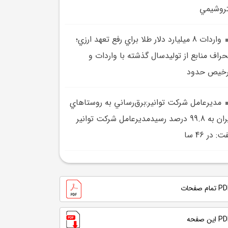
روشيمي
واردات 8 ميليارد دلار طلا براي رفع تعهد ارزي؛
حراف منابع از توليدسال گذشته با واردات و
رخيص حدود
مديرعامل شرکت توانير:برق‌رساني به روستاهاي
ايران به 99.8 درصد رسيدمديرعامل شرکت توانير
: در 46 سا
تمام صفحات
 این صفحه