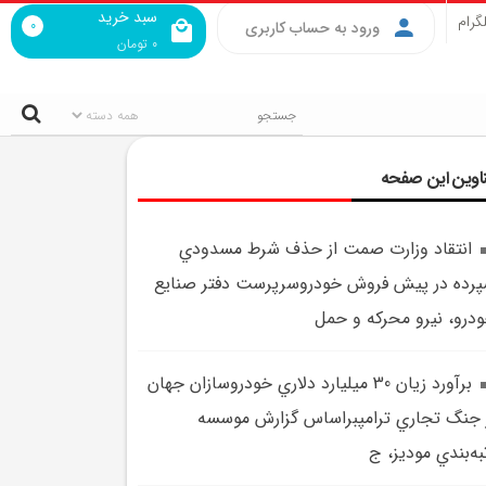
سبد خرید
گرام
0
ورود به حساب کاربری
0
تومان
اوین این صفحه
انتقاد وزارت صمت از حذف شرط مسدودي
رده در پيش فروش خودروسرپرست دفتر صنايع
درو، نيرو محرکه و حمل
برآورد زيان 30 ميليارد دلاري خودروسازان جهان
 جنگ تجاري ترامپبراساس گزارش موسسه
به‌بندي موديز، ج