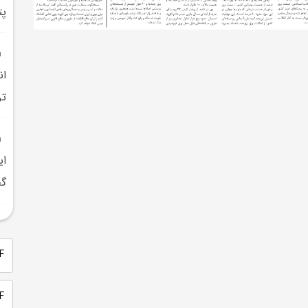
پت
ان
ت
گفت
PDF 
PDF