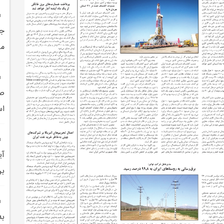
مي
صو
اس
آي
بر
به