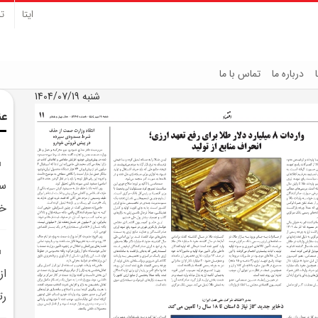
ایتا
تل
درباره ما
تماس با ما
شنبه 1404/07/19
عن
سپ
خو
از
رت