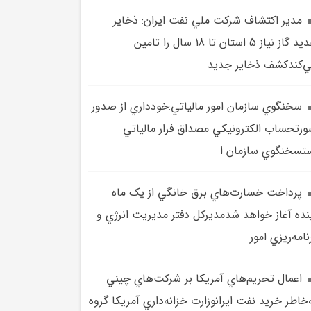
مدير اکتشاف شرکت ملي نفت ايران: ذخاير
جديد گاز نياز 5 استان تا 18 سال را تامين
‌کندکشف ذخاير جديد
سخنگوي سازمان امور مالياتي:خودداري از صدور
رتحساب الکترونيکي مصداق فرار مالياتي
تسخنگوي سازمان ا
پرداخت خسارت‌هاي برق خانگي از يک ماه
نده آغاز خواهد شدمديرکل دفتر مديريت انرژي و
نامه‌ريزي امور
اعمال تحريم‌هاي آمريکا بر شرکت‌هاي چيني
‌خاطر خريد نفت ايرانوزارت خزانه‌داري آمريکا گروه