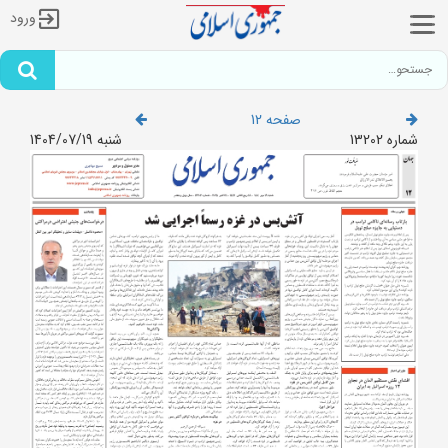
ورود
صفحه 12
شماره 13202
شنبه 1404/07/19