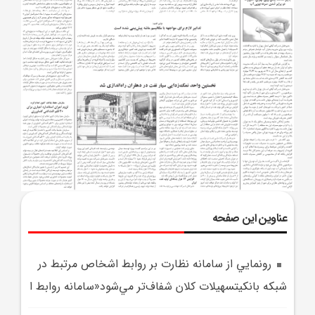
عناوین این صفحه
رونمايي از سامانه نظارت بر روابط اشخاص مرتبط در
شبکه بانکيتسهيلات کلان شفاف‌تر مي‌شود«سامانه روابط ا