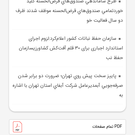
طرح ساماندهي صندوق‌هاي قرض‌الحسنه کليد
خوردتمامي صندوق‌هاي قرض‌الحسنه موظف شدند ظرف
دو سال فعاليت خو
سازمان حفظ نباتات کشور اعلام‌کرد:لزوم اجرای
استاندارد اجباری برای ۳۰ قلم آفت‌کش کشاورزیسازمان
حفظ نب
پاييز سخت پيش روي تهران؛ ضرورت دو برابر شدن
صرفه‌جويي آبمديرعامل شرکت آبفاي استان تهران با اشاره
به
PDF تمام صفحات