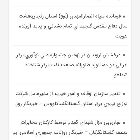
فرمانده سپاه انصارالمهدي (عج) استان زنجان:هشت
سال دفاع مقدس گنجينه‌اي تمام‌ نشدني و پديد آورنده
هويت
درخشش اروندان در نهمين جشنواره ملي نوآوري برتر
ايراني؛دو دستاورد فناورانه صنعت نفت برتر شناخته
شداهو
تقدير سازمان اوقاف و امور خيريه از مديرعامل شرکت
توزيع نيروي برق استان گلستانگنبدکاووس – خبرنگار روز
غبارروبي مزار شهداي گمنام توسط کارکنان مخابرات
منطقه گلستانگرگان – خبرنگار روزنامه جمهوري اسلامي: بم