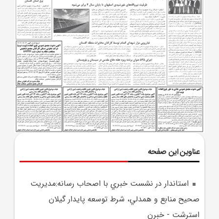
عناوین این صفحه
استاندار در نشست خبري با اصحاب رسانه:مديريت
صحيح منابع و همدلي، شرط توسعه پايدار گيلان
استرشت - خبرن