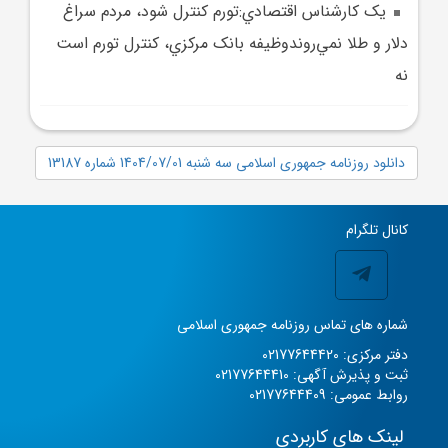
يک کارشناس اقتصادي:تورم کنترل شود، مردم سراغ
دلار و طلا نمي‌روندوظيفه بانک مرکزي، کنترل تورم است
نه
دانلود روزنامه جمهوری اسلامی سه شنبه 1404/07/01 شماره 13187
کانال تلگرام
شماره های تماس روزنامه جمهوری اسلامی
دفتر مرکزی: 02177644420
ثبت و پذیرش آگهی: 02177644410
روابط عمومی: 02177644409
لینک های کاربردی