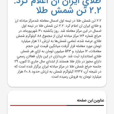
طلاي ايران ان اعلام کرد:
2.2 تن شمش طلا
2.2 تن شمش طلا در نيمه اول امسال معامله شدمرکز مبادله ارز
و طلاي ايران ان اعلام کرد: 2.2 تن شمش طلا در نيمه اول
امسال در اين مرکز معامله شد. روز يکشنبه 30 شهريورماه، در
حراج شماره 126 مرکز مبادله ايران از مجموع 88 کيلوگرم شمش
طلاي عرضه شده، تمامي شمش‌ها به ارزش 1.1 هزار ميليارد
تومان مورد معامله قرار گرفت.ميانگين قيمت اين حجم
معاملات، 12 ميليارد و 563 ميليون تومان به ازاي هر شمش
طلاي استاندارد ثبت شد. خريداران در اين بازار، فعالان رسمي
داراي مجوز در بازار طلا هستند.از ابتداي سال جاري تا کنون، 29
جلسه حراج شمش طلا در مرکز مبادله ايران برگزار شده است که
در نتيجه آن، 2237 کيلوگرم شمش به ارزش حدود 20.8 هزار
ميليارد تومان به فروش رسيده است.
عناوین این صفحه