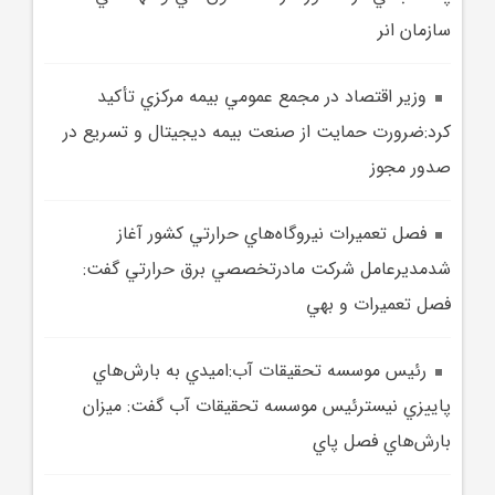
سازمان انر
وزير اقتصاد در مجمع عمومي بيمه مرکزي تأکيد
کرد:ضرورت حمايت از صنعت بيمه ديجيتال و تسريع در
صدور مجوز
فصل تعميرات نيروگاه‌هاي حرارتي کشور آغاز
شدمديرعامل شرکت مادرتخصصي برق حرارتي گفت:
فصل تعميرات و بهي
رئيس موسسه تحقيقات آب:اميدي به بارش‌هاي
پاييزي نيسترئيس موسسه تحقيقات آب گفت: ميزان
بارش‌هاي فصل پاي