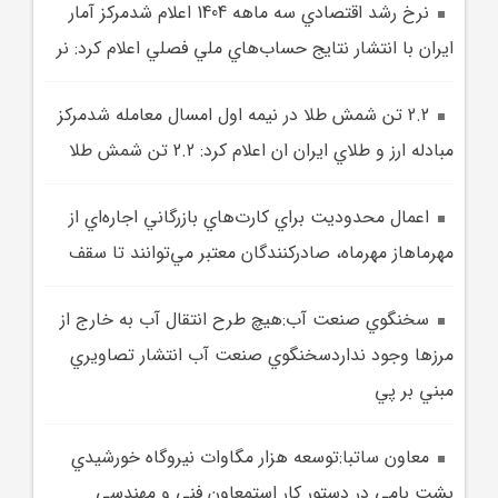
نرخ رشد اقتصادي سه ماهه 1404 اعلام شدمرکز آمار
ايران با انتشار نتايج حساب‌هاي ملي فصلي اعلام کرد: نر
2.2 تن شمش طلا در نيمه اول امسال معامله شدمرکز
مبادله ارز و طلاي ايران ان اعلام کرد: 2.2 تن شمش طلا
اعمال محدوديت براي کارت‌هاي بازرگاني اجاره‌اي از
مهرماهاز مهرماه، صادرکنندگان معتبر مي‌توانند تا سقف
سخنگوي صنعت آب:هيچ طرح انتقال آب به خارج از
مرزها وجود نداردسخنگوي صنعت آب انتشار تصاويري
مبني بر پي
معاون ساتبا:توسعه هزار مگاوات نيروگاه خورشيدي
پشت بامي در دستور کار استمعاون فني و مهندسي