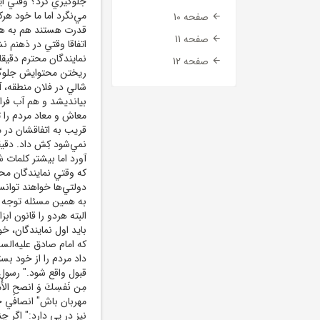
جلوگيري کرد؟ وقتي اين
مي‌نگرد اما ما خود هر
صفحه 10
قدرت هستند هم به همين
صفحه 11
اتفاقا وقتي در ذهنم 
نمايندگان محترم دقيق
صفحه 12
ريختن محتوايش جلوگير
شالي در فلان منطقه، 
بيانديشد و هم آب فرا
معاش و معاد مردم را ت
قريب به اتفاقشان در 
آورد اما بيشتر کلمات ش
که وقتي نمايندگان مح
دولتي‌ها خواهند توانس
به همين مسئله توجه کن
البته هردو را قانون اب
بايد اول نمايندگان، خو
که امام صادق عليه‌السلام 
داد مردم را از خود بس
قبول واقع شود." رسول اک
مِن نَفسِكَ وَ انصحِ الأ
مهربان باش" انصافي چ
نيز در پي دارد:" اگر 