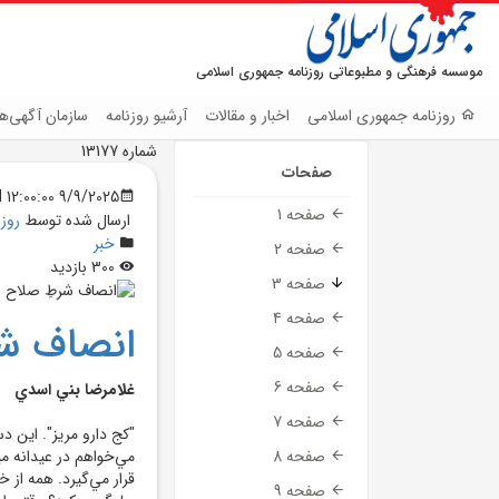
موسسه فرهنگی و مطبوعاتی روزنامه جمهوری اسلامی
روزنامه جمهوری اسلامی
اخبار و مقالات
آرشیو روزنامه
سازمان آگهی‌ها
شماره 13177
صفحات
9/9/2025 12:00:00 AM
صفحه 1
ارسال شده توسط
روز
خبر
صفحه 2
300 بازدید
صفحه 3
صفحه 4
انصاف شر
صفحه 5
صفحه 6
غلامرضا بني اسدي
صفحه 7
"کج دارو مريز". اين دس
مي‌خواهم در عيدانه 
صفحه 8
قرار مي‌گيرد. همه از
صفحه 9