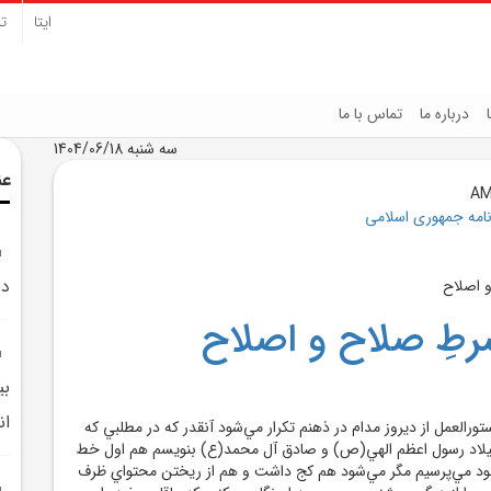
ایتا
تل
درباره ما
تماس با ما
سه شنبه 1404/06/18
عن
نامه جمهوری اسلامی
دس
طِ صلاح و اصلاح
بي
ان
تورالعمل از ديروز مدام در ذهنم تکرار مي‌شود آنقدر که در مطلبي که
ميلاد رسول اعظم الهي(ص) و صادق آل محمد(ع) بنويسم هم اول خط
 خود مي‌پرسيم مگر مي‌شود هم کج داشت و هم از ريختن محتواي ظرف