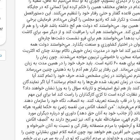
 را از ديگري بشنويم، جوري به او نگاه مي‌کنيم که عاقل، سفيه را
کدام در جاهاي مختلف همين را حُکم کرده ايم! کساني که در جايگاه
 قاعده گفتار و حتي رفتار خود را تنظيم مي‌کنند. اين دستورالعمل
نشست و تکرار شد که راديو مجلس را گوش مي‌دادم. فرمايش برخي
ا همين بود. مي‌خواستند که دولت هم کج داشته باشد ظرف را و هم از
بي
ي کند. مي‌خواستند هم آب را مراقبت کند و از ديگر سو، براي کاشت
آب بدهد! مي‌خواستند هم براي فرو نشست دشت‌ها چاره‌اي
وان در اختيار کشاورزي و صنعت بگذارد. مي‌خواستند دولت همه
دبير کند اما خود در مديرت زمان خويش ناکام بودند چنان که اکثريت
دا
ميانه سخن، با خاموشي تريبون مواجه مي‌شدند. چون زمان را
نمي‌شود کِش داد. دقيقه براي همه 60 ثانيه است. بايد حرف خود را در همين مدت به زبان
ان مي‌ماند. اين رفتار پر تکرار هم آدم را به ذهنيتي چنين مي‌رساند
ترم نمي‌توانند در زمان مشخص شده، حرف خود را تمام کنند آيا
ت در زمان تعريف شده طرح‌ها را به انجام برسانند؟ آيا اگر نمايندگان
ند باز هم تيغ استيضاح و تازيانه سؤال را به وزرا نشان خواهند داد؟
زار نظارت کرده است تا کژي کارگذاران را راست کند اما براي اين مهم
د را در قابِ بايسته تعريف کنند. به انصاف، نگاه خود را سازمان دهند
مي‌فرمايد: "مَن أنصَفَ النّاسَ مِن نَفسِهِ رُضِيَ بهِ حَكَما لِغَيرِهِ؛ هركه
تاند (از جانب خود به آنان حق دهد) داورى او درباره ديگران مورد
رم الهي، صلوات‌الله عليه و آله، نيز تصريح دارند به "أَنصِفِ النّاسَ
ُمَّةَ و َارحَمهُم؛ با مردم منصفانه رفتار كن و نسبت به آنان خيرخواه و
نين خير آفرين هم خواهد بود چون ادامه کلام نبوي بشارتي چنين را
چنين بودى و خداوند بر مردم آباديى كه تو در آن به سر مى ‏برى خشم