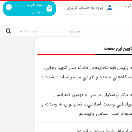
سبد خرید
گرام
0
ورود به حساب کاربری
0
تومان
اوین این صفحه
رئيس قوه قضاييه:در حادثه بندر شهيد رجايي
تگاه‌هاي متعدد و افرادي مقصر شناخته شده‌اند
دکتر پزشکيان در سي و نهمين کنفرانس
ن‌المللي وحدت اسلامي:با تمام توان به وحدت و
سجام امت اسلامي پايبنديم
انصاف شرطِ صلاح و اصلاح