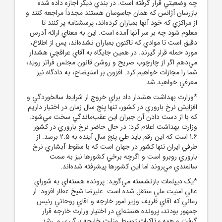
چه وضعيتي قرار گرفته است. در بندي ديگر اجازه داده شده
بازرسان آژانس که همان جاسوسان هستند مجدداً مراجعه کنند و
از مراکزي که خود آنها بمباران کرده‌اند، پرسشنامه پر کنند تا
معلوم شود چه بر سر آنها آمده است. اين به معناي ارائه آدرس
دقيق است تا موادي که تاکنون بمباران نشده‌اند، پس از اطلاع،
مورد حمله قرار گيرند. در همين جايگاه به آقاي عراقچي هشدار
مي‌دهم اگر از چارچوب صريح و روشن قانون مجلس فراتر رويد،
شما را مجازات خواهيم کرد. افزون بر استيضاح، به دادگاه نيز
معرفي خواهيد شد.
*وزارت بهداشت هشدار داد براي خروج از شرايط سالخوردگي و
افزايش نرخ باروري در کشور، تنها پنج سال زمان در اختيار داريم
که با از دست دادن آن جبران اين عقب‌ماندگي سخت مي‌شود.
وزارت بهداشت اعلام کرد: در حال حاضر نرخ باروري در کشور
1.6 است که اين رقم بايد طي پنج سال آينده به 2.5 برسد. از
طرفي ايران تنها کشور در جهان است که با سقوط آبشاري نرخ
باروري روبرو است و اگرچه برخي کشورها نيز به سمت
سالمندي مي‌روند اما اين کشورها پيشرفته شده‌اند.
*يک ديپلمات بازنشسته مي‌گويد: پرونده هسته‌اي به شوراي
عالي امنيت ملي منتقل شده است. عليرضا شيخ عطار افزود: از
زماني که آقاي ظريف وزير امور خارجه و آقاي روحاني رئيس
‌جمهور بودند، پرونده هسته‌اي در اختيار وزارت خارجه قرار
گرفت و همه مذاکرات توسط وزارت خارجه پيگيري مي‌شد.