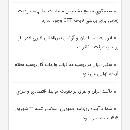
سخنگوي مجمع تشخيص مصلحت نظام:محدوديت
زماني براي بررسي لايحه CFT وجود ندارد
ابراز رضايت ايران و آژانس بين‌المللي انرژي اتمي از
روند پيشرفت مذاکرات
سفير ايران در روسيه:مذاکرات واردات گاز روسيه هفته
آينده نهايي مي‌شود
تأکيد ايران و عراق بر تقويت روابط اقتصادي و مرزي
شماره آينده روزنامه جمهوری اسلامی شنبه 22 شهريور
1404 منتشر مي‌شود