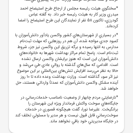
*سخنگوي هيئت رئيسه مجلس از ارجاع طرح استيضاح احمد
ميدري وزير کار به هيئت رئيسه خبر داد. به گفته عباس
گودرزي، تاکنون 58 نفر از نمايندگان اين طرح استيضاح را امضا
کرده‌اند.
*در بسياري از شهرستان‌هاي کشور واکسن يادآور دانش‌آموزان با
کمبود جدي مواجه شده، آن ‌هم در روزهايي که مهلت ثبت‌نام
مدارس به انتها رسيده و برگه تزريق اين واکسن نيز جزء شروط
ثبت‌نام است. پاسخ تمام مراکز بهداشت شهرها به خانواده‌هاي
دانش‌آموزان اين است که هنوز برايشان واکسن ارسال نشده
است. اقدامي که سال‌هاي گذشته با روالي عادي طي مي‌شد و
حالا به نظر مي‌رسد افزايش تنش‌هاي بين‌المللي بر اين موضوع
نيز اثر سوء گذاشته است. وزارت بهداشت وعده داده تا 10 روز
آينده مشکل واکسن دانش‌آموزان که عمدتاً وارداتي هستند، حل
خواهد شد.
*نارضايتي مردم چابهار از وضعيت نامناسب خدمات‌رساني در
جايگاه‌هاي سوخت واکنش فرماندار ويژه اين شهرستان را
برانگيخت. عليرضا نورا، گفت هيچگونه قصوري در خدمات
سوخت‌رساني قابل قبول نيست و هر مدير يا مسئولي تخلف کند
در جايگاه مديريتي خود باقي نخواهد ماند.