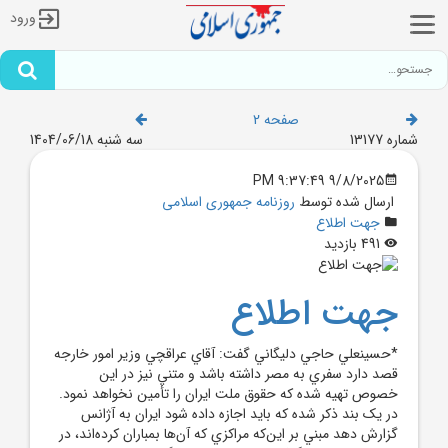
ورود
صفحه 2
شماره 13177
سه شنبه 1404/06/18
9/8/2025 9:37:49 PM
ارسال شده توسط
روزنامه جمهوری اسلامی
جهت اطلاع
491 بازدید
جهت اطلاع
*حسينعلي حاجي دليگاني گفت: آقاي عراقچي وزير امور خارجه
قصد دارد سفري به مصر داشته باشد و متني نيز در اين
خصوص تهيه شده که حقوق ملت ايران را تأمين نخواهد نمود.
در يک بند ذکر شده که بايد اجازه داده شود ايران به آژانس
گزارش دهد مبني بر اين‌که مراکزي که آن‌ها بمباران کرده‌اند، در