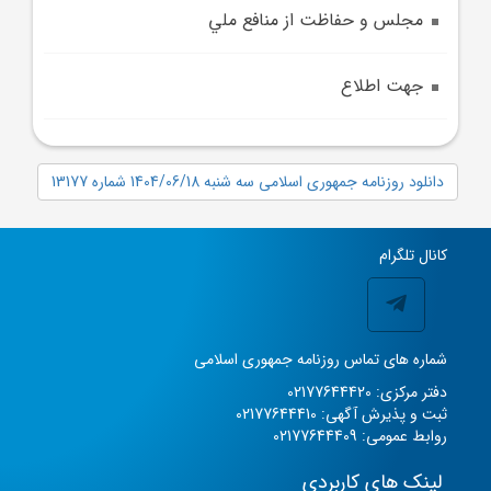
مجلس و حفاظت از منافع ملي
جهت اطلاع
دانلود روزنامه جمهوری اسلامی سه شنبه 1404/06/18 شماره 13177
کانال تلگرام
شماره های تماس روزنامه جمهوری اسلامی
دفتر مرکزی: 02177644420
ثبت و پذیرش آگهی: 02177644410
روابط عمومی: 02177644409
لینک های کاربردی