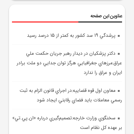
عناوین این صفحه
پرشدگي 19 سد کشور به کمتر از 15 درصد رسيد
دکتر پزشکيان در ديدار رهبر جريان حکمت ملي
عراق:مرزهاي جغرافيايي هرگز توان جدايي دو ملت برادر
ايران و عراق را ندارد
معاون اول قوه قضاييه:در اجراي قانون الزام به ثبت
رسمي معاملات بايد فضاي رقابتي ايجاد شود
سخنگوي وزارت خارجه:تصميم‌گيري درباره «ان.‌پي.‌تي»
بر عهده کل نظام است