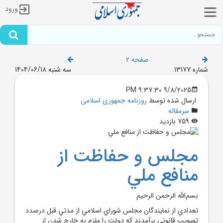
ورود
صفحه 2
شماره 13177
سه شنبه 1404/06/18
9/8/2025 9:37:30 PM
ارسال شده توسط
روزنامه جمهوری اسلامی
سرمقاله
759 بازدید
مجلس و حفاظت از
منافع ملي
بسم‌الله الرحمن الرحيم
تعدادي از نمايندگان مجلس شوراي اسلامي از مدتي قبل درصدد
تصويب قانوني برآمدند که دولت را ملزم به خارج شدن از