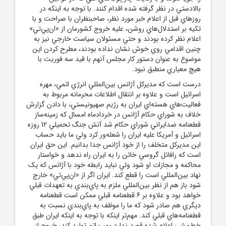
بالادستي در نظر گرفته شده اقدام کنند. با توجه به اينکه در
روزهاي قبل از اعلام خبر مورد نظر، صاحبنظران با صراحت و با
تکيه بر استدلال‌هاي روشن، عليه خروج کشورمان از «ان‌پي‌تي»
اعلام‌ نظر کرده بودند و حتي مسئولان سياست خارجي نيز به
چنين اقدامي روي خوش نشان نداده بودند، مطرح کردن اين
موضوع به عنوان دستور کار مجلس آنهم با قيد سه فوريت با
هيچ معياري منطبق نبود.
درست است که مديرکل آژانس بين‌المللي انرژي اتمي، مهره
اسرائيل است و علاوه بر انتقال اطلاعات محرمانه مربوط به
فعاليت‌هاي هسته‌اي ايران به رژيم صهيونيستي، با دادن گزارش
خلاف به شوراي حکام آژانس در خردادماه امسال که زمينه‌ساز
قطعنامه ضدايراني شوراي حکام شد آتش جنگ تحميلي 12 روزه
اسرائيل و آمريکا عليه ايران را شعله‌ور کرد ولي ما بايد حساب
اين مديرکل متخلف را از خود آژانس جدا بدانيم. اين حق ايران
است که رافائل گروسي خائن را به ايران راه ندهد و خواستار
محاکمه و مجازات او شود ولي نبايد رابطه خود با آژانس که يک
نهاد بين‌المللي است را قطع کند. ايران اگر از «ان‌پي‌تي» خارج
شود باز هم از نظر بين‌المللي ملزم به پاي‌بندي به تعهدات قبلي
خواهد بود و علاوه بر 6 قطعنامه قبلي ممکن است قطعنامه
ديگري هم صادر شود که ما را موظف به پاي‌بندي نسبت به
قطعنامه‌هاي قبلي کند. مهم‌تر اينکه با توجه به اينکه ايران طبق
خط‌مشي اعلام شده قصد ندارد بمب اتم توليد کند، خروج از