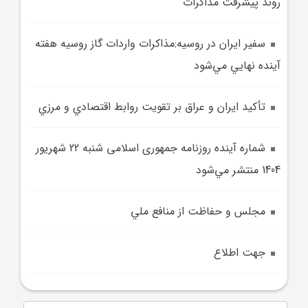
روند پيشرفت مذاکرات
سفير ايران در روسيه:مذاکرات واردات گاز روسيه هفته
آينده نهايي مي‌شود
تأکيد ايران و عراق بر تقويت روابط اقتصادي و مرزي
شماره آينده روزنامه جمهوری اسلامی شنبه 22 شهريور
1404 منتشر مي‌شود
مجلس و حفاظت از منافع ملي
جهت اطلاع