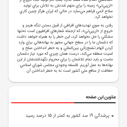
«ان‌پي‌تي» زمينه را براي متهم شدنش به تلاش براي توليد
سلاح اتمي فراهم مي‌سازد در حالي که ايران هرگز چنين کاري
نخواهد کرد.
رفتن به سوي تهديدهاي افراطي از قبيل بستن تنگه هرمز و
خروج از «ان‌پي‌تي»، که ازجمله شعارهاي افراطيون است نه‌تنها
مشکلي را حل نخواهد کرد، اين خطر را به همراه خواهد داشت
که دشمنان ما را در سطح جهاني مجهز به بهانه‌هائي براي وارد
کردن اتهام تشنج‌زائي بين‌المللي و به خطر انداختن صلح و
امنيت منطقه مي‌کند، درست همان چيزي که مورد نياز دشمنان
ماست و بايد تمام تلاشمان را براي محروم نگهداشتنشان از اين
بهانه‌ها به عمل آوريم. فلسفه وجودي مجلس شوراي اسلامي
حفاظت از منافع ملي کشور است نه به خطر انداختن آن.
عناوین این صفحه
پرشدگي 19 سد کشور به کمتر از 15 درصد رسيد