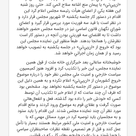
«ان‌پي‌تي» يا پيمان منع اشاعه سلاح اتمي کند. حتي روز شنبه
اين هفته يکي از اعضاي هيأت رئيسه مجلس اعلام کرد اين
اقدام در دستور کار جلسه يکشنبه 16 شهريور مجلس قرار دارد و
در نظر است با قيد سه فوريت مورد بررسي قرار گيرد و اعضاي
شوراي نگهبان قانون اساسي نيز در جلسه مجلس حضور خواهند
داشت تا به اقتضاي سه فوريتي بودن آنچه در دستور کار است
نظرشان را همانجا بدهند. طبعاً منظور اين نماينده مجلس اين
بود که خروج از «ان‌پي‌تي» در جلسه يکشنبه به تصويب خواهد
رسيد و از همان زمان اجرائي خواهد شد.
خوشبختانه ساعاتي بعد خبرگزاري خانه ملت از قول همين
نماينده مجلس، اين خبر را تکذيب کرد و افزود هنوز کميسيون
سياست خارجي و امنيت ملي مجلس نظر خود را درباره موضوع
خروج کشورمان از «ان‌پي‌تي» اعلام نکرده و به همين دليل اين
موضوع در دستور کار جلسه يکشنبه نخواهد بود. مشخص بود
که ظرف آن چند ساعت که از اعلام خبر تا تکذيب آن توسط
کسي که خودش خبر را داده بود گذشته، فعل و انفعال‌هائي
صورت گرفت و عقلاي قوم به موضوع ورود کردند و مانع اقدام
مورد نظر آن چند نماينده مجلس شدند. اين اقدام را بايد ستود
و به مجلسيان بايد توصيه کرد در مورد مسائل مهمي که با
سياست خارجي و امنيت ملي کشور مرتبط هستند بسيار با تأمل
عمل کنند و قبل از هر تصميمي نقطه ‌نظرات صاحبنظران سياسي
را جويا شوند و با رعايت چارچوب‌هاي کلي که در قوانين