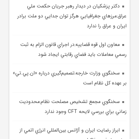
دکتر پزشکيان در ديدار رهبر جريان حکمت ملي
عراق:مرزهاي جغرافيايي هرگز توان جدايي دو ملت برادر
ايران و عراق را ندارد
معاون اول قوه قضاييه:در اجراي قانون الزام به ثبت
رسمي معاملات بايد فضاي رقابتي ايجاد شود
سخنگوي وزارت خارجه:تصميم‌گيري درباره «ان.‌پي.‌تي»
بر عهده کل نظام است
سخنگوي مجمع تشخيص مصلحت نظام:محدوديت
زماني براي بررسي لايحه CFT وجود ندارد
ابراز رضايت ايران و آژانس بين‌المللي انرژي اتمي از