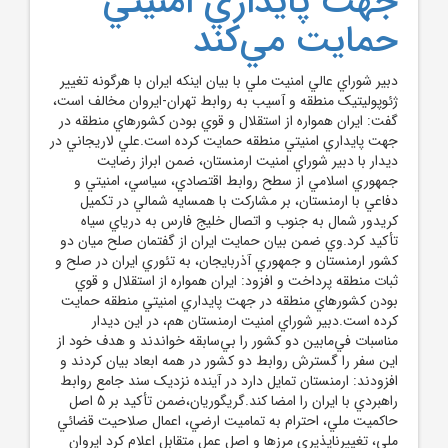
جهت پايداري امنيتي
حمايت مي‌کند
دبير شوراي عالي امنيت ملي با بيان اينکه ايران با هرگونه تغيير
ژئوپوليتيک منطقه و آسيب به روابط تهران-ايروان مخالف است،
گفت: ايران همواره از استقلال و قوي بودن کشورهاي منطقه در
جهت پايداري امنيتي منطقه حمايت کرده است.علي لاريجاني در
ديدار با دبير شوراي امنيت ارمنستان، ضمن ابراز رضايت
جمهوري اسلامي از سطح روابط اقتصادي، سياسي، امنيتي و
دفاعي با ارمنستان، بر مشارکت با همسايه شمالي در تکميل
کريدور شمال به جنوب و اتصال خليج فارس به درياي سياه
تأکيد کرد.وي ضمن بيان حمايت ايران از گفتمان صلح ميان دو
کشور ارمنستان و جمهوري آذربايجان، به تئوري ايران در صلح و
ثبات منطقه پرداخت و افزود: ايران همواره از استقلال و قوي
بودن کشورهاي منطقه در جهت پايداري امنيتي منطقه حمايت
کرده است.دبير شوراي امنيت ارمنستان هم، در اين ديدار
مناسبات في‌مابين دو کشور را بي‌سابقه خواندند و هدف خود از
اين سفر را گسترش روابط دو کشور در همه ابعاد بيان کردند و
افزودند: ارمنستان تمايل دارد در آينده نزديک سند جامع روابط
راهبردي با ايران را امضا کند.گريگوريان،ضمن تأکيد بر 5 اصل
حاکميت ملي، احترام به تماميت ارضي، اعمال صلاحيت قضائي
ملي، تغييرناپذيري مرزها و اصل عمل متقابل اعلام کرد ايروان