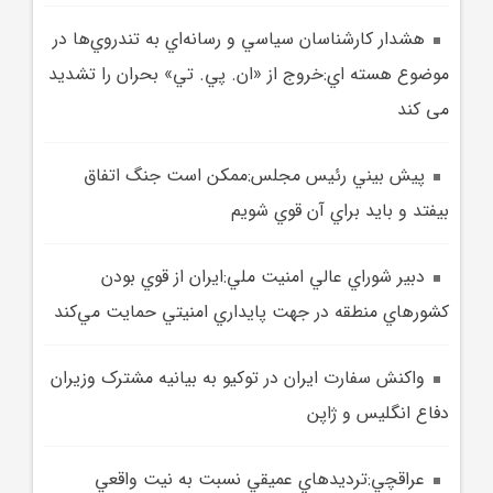
هشدار کارشناسان سياسي و رسانه‌اي به تندروي‌ها در
موضوع هسته اي:خروج از «ان. پي. تي» بحران را تشديد
می کند
پيش بيني رئيس مجلس:ممکن است جنگ اتفاق
بيفتد و بايد براي آن قوي شويم
دبير شوراي عالي امنيت ملي:ايران از قوي بودن
کشورهاي منطقه در جهت پايداري امنيتي حمايت مي‌کند
واکنش سفارت ايران در توکيو به بيانيه مشترک وزيران
دفاع انگليس و ژاپن
عراقچي:ترديد‌هاي عميقي نسبت به نيت واقعي