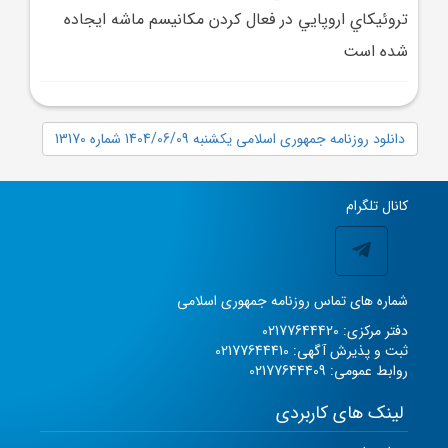
تروئيکاي اروپايي در فعال کردن مکانيسم ماشه ايجاده
شده است
دانلود روزنامه جمهوری اسلامی یکشنبه 1404/06/09 شماره 13170
کانال تلگرام
شماره های تماس روزنامه جمهوری اسلامی
دفتر مرکزی: 02177644420
ثبت و پذیرش آگهی: 02177644410
روابط عمومی: 02177644409
لینک های کاربردی