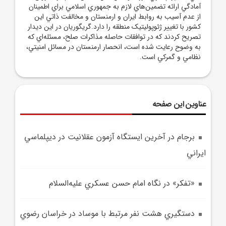
آمادگي ارائه تضمين‌هاي لازم به جمهوري اسلامي براي اطمينان
از عدم آسيب به روابط ايران و ارمنستان و مخالفت ذاتي اين
کشور با تغيير ژئوپوليتيک منطقه را دارد.گريگوريان در اين ديدار
تصريح کردند که در توافقات حاصله مذاکرات صلح، مسئله‌اي که
به وضوح رعايت شده است، انحصار ارمنستان در مسائل امنيتي،
نظامي و گمرکي است.
عناوین این صفحه
برجام در آخرين ايستگاه آزمون عقلانيت در ديپلماسي
ايراني
«تفکر» در نگاه امام حسن عسکري عليه‌السلام
دستگيري هشت نفر مرتبط با موساد در خراسان رضوي