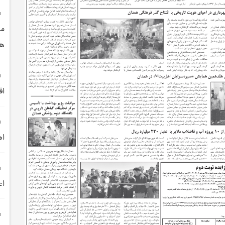
مش
هم
اف
اه
اعتبار