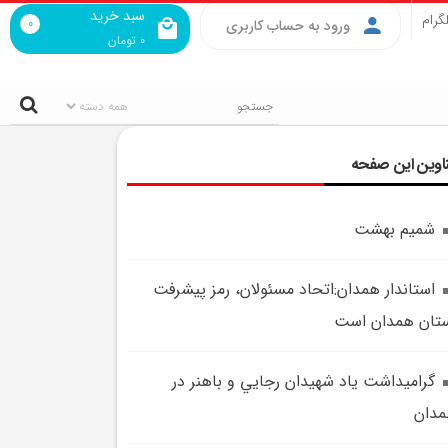
سبد خرید
گرام
0
ورود به حساب کاربری
0
تومان
اوین این صفحه
شمیم بهشت
استاندار همدان:اتحاد مسئولان، رمز پيشرفت
تان همدان است
گراميداشت ياد شهيدان رجايي و باهنر در
دان