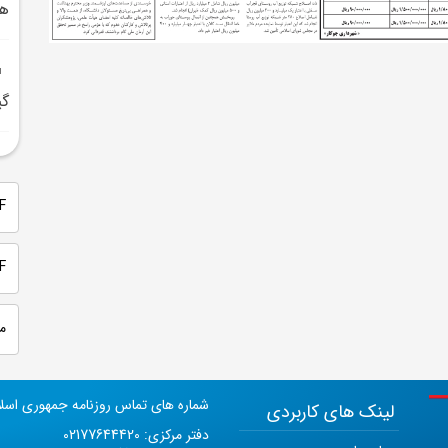
هم
گي
PDF 
PDF
م
شماره های تماس روزنامه جمهوری اسل
لینک های کاربردی
دفتر مرکزی: 02177644420