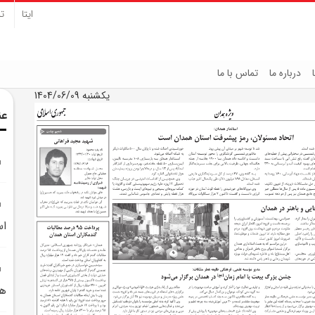
ایتا
تل
درباره ما
تماس با ما
یکشنبه 1404/06/09
عن
اس
هم