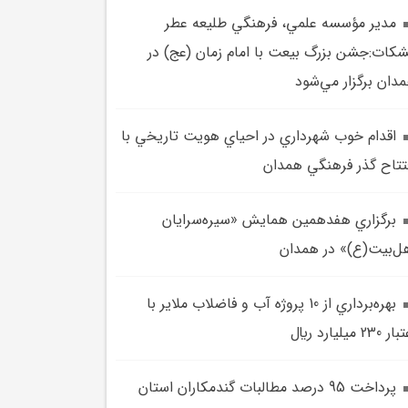
مدير مؤسسه علمي، فرهنگي طليعه عطر
کات:جشن بزرگ بيعت با امام زمان (عج) در
دان برگزار مي‌شود
اقدام خوب شهرداري در احياي هويت تاريخي با
تتاح گذر فرهنگي همدان
برگزاري هفدهمين همايش «سيره‌سرايان
ل‌بيت(ع)» در همدان
بهره‌برداري از 10 پروژه آب و فاضلاب ملاير با
 230 ميليارد ريال
پرداخت 95 درصد مطالبات گندمکاران استان