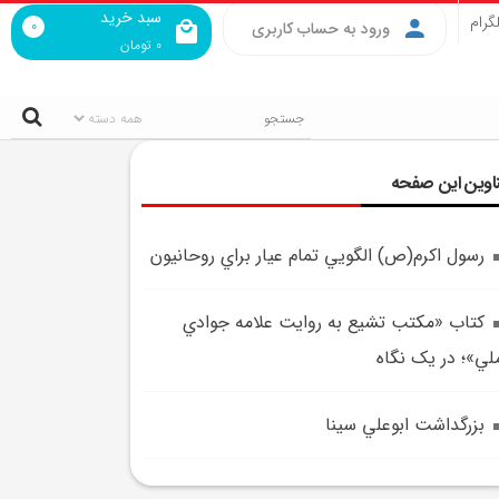
سبد خرید
گرام
0
ورود به حساب کاربری
0
تومان
اوین این صفحه
رسول اکرم(ص) الگويي تمام عيار براي روحانيون
کتاب «مکتب تشيع به روايت علامه جوادي
لي»؛ در يک نگاه
بزرگداشت ابوعلي سينا