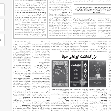
PDF 
PDF
م