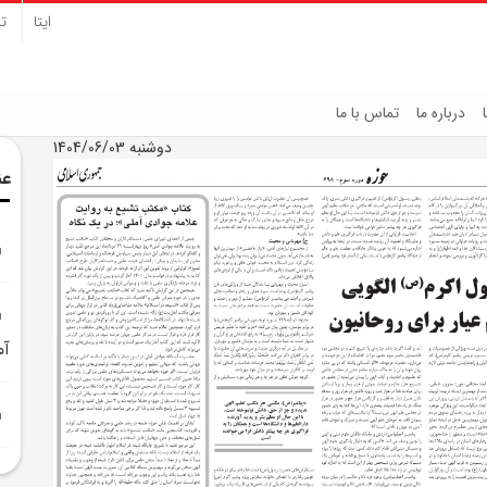
ایتا
تل
درباره ما
تماس با ما
دوشنبه 1404/06/03
عن
آم