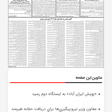
عناوین این صفحه
«پويش ايران آباد» به ايستگاه دوم رسيد
معاون وزير نيرو:پيگيري‌ها براي دريافت حقابه هيرمند