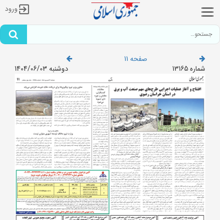
ورود
صفحه 11
شماره 13165
دوشنبه 1404/06/03