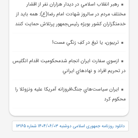
رهبر انقلاب اسلامي در ديدار هزاران نفر از اقشار
مختلف مردم در سالروز شهادت امام رضا(ع): همه بايد از
خدمتگزاران کشور بويژه رئيس‌جمهور پرتلاش حمايت کنند
تريبون، يا تيغ در کفِ زنگي مست!
ازسوي سفارت ايران انجام شدمحکوميت اقدام انگليس
در تحريم افراد و نهادهاي ايراني
ايران سياست‌هاي جنگ‌افروزانه آمريکا عليه ونزوئلا را
محکوم کرد
دانلود روزنامه جمهوری اسلامی دوشنبه 1404/06/03 شماره 13165