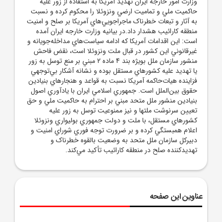
وزارت امور خارجه ايران تهديد آمريکا به استفاده از زور عليه
حاکميت ملي و تماميت ارضي ونزوئلا را محکوم کرده و نسبت
به آثار و تبعات خطرناک ماجراجويي‌هاي آمريکا بر صلح و امنيت
منطقه کارائيب هشدار داد.در بيانيه وزارت خارجه ايران آمده
است: اين اقدامات آمريکا که ادامه سياست‌هاي مداخله‌جويانه و
غيرقانوني اين کشور در قبال ملت ونزوئلا است، نقض فاحش
منشور سازمان ملل بويژه بند 4 ماده 2 مبني بر منع توسل به زور
يا تهديد عليه کشورهاي مستقل بوده و نشانه آشکار بي‌توجهي
فزاينده هيات‌حاکمه آمريکا نسبت به قواعد و هنجارهاي بنيادين
حقوق بين‌الملل است. جمهوري اسلامي ايران با يادآوري اصول
بنيادين منشور ملل متحد مبني بر احترام به حاکميت ملي و حق
تعيين سرنوشت ملتها و نيز ممنوعيت توسل به زور عليه
کشورهاي مستقل، با ملت و دولت جمهوري بوليواري ونزوئلا
اعلام همبستگي کرده و بر ضرورت توجه فوري شوراي امنيت و
دبيرکل سازمان ملل متحد به وضعيت بالقوه خطرناک و
تهديدکننده صلح در منطقه کارائيب تأکيد مي‌کند.
عناوین این صفحه