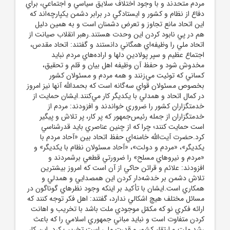
مردم متحدند و با وجود اختلاف سلايق سياسي و اجتماعي، براي
دفاع از نظام و کشور و ايستادگي در برابر دشمن يکپارچه‌اند که
اين اتحاد مانع تجاوز و تعرض دشمنان است و به همين دليل
هم در پي نابود کردن اين وحدت هستند.رهبر انقلاب صيانت از
اتحاد ملي را وظيفه‌اي همگاني دانستند و گفتند: اتحاد مقدس،
اجتماع عظيم و سپر پولادينِ دلها و اراده‌هاي مردم نبايد
مخدوش شود و حفظ آن وظيفه اهل بيان و قلم و تحقيق،
کساني که توئيت مي‌زنند و همه مردم و مسئولان کشور
بخصوص مسئولان قواي سه‌گانه است که بحمدالله آنها نيز امروز
در کمال اتحاد و همدلي با يکديگر کار مي‌کنند.ايشان حمايت از
خدمتگزاران کشور را ضروري خواندند و افزودند: مردم از
خدمتگزاران از جمله رئيس‌جمهور که پر کار، پر تلاش و پيگير
است حمايت کنند؛ چرا که از چنين عناصري بايد قدرشناسي
کرد.حضرت آيت‌الله خامنه‌اي حفظ اتحاد بين «آحاد مردم با
يکديگر»، «مردم و دولت»، «آحاد مسئولان نظام با يکديگر» و
«مردم و نيروهاي مسلح» را ضرورتي قطعي برشمردند و
افزودند: علائم و قرائن حاکي از آن است که امروز بيشترين
تلاش دشمن بر خدشه‌دار کردن اين همصدايي و همدلي و
همکاري است.ايشان با تأکيد بر اينکه وجود نظرهاي گوناگون در
مسائل مختلف هيچ اشکالي ندارد، گفتند: اهل فکر توجه کنند که
ارائه فکري نو که مکمّل موجودي ملت باشد با تخريب و اهانت
کردن متفاوت است و نبايد مباني جمهوري اسلامي را که باعث
رشد ملت و ارتقاء کشور و قدرت ملي است تخريب کرد. اين کار