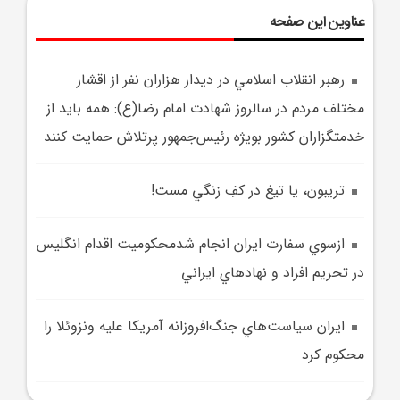
عناوین این صفحه
رهبر انقلاب اسلامي در ديدار هزاران نفر از اقشار
مختلف مردم در سالروز شهادت امام رضا(ع): همه بايد از
خدمتگزاران کشور بويژه رئيس‌جمهور پرتلاش حمايت کنند
تريبون، يا تيغ در کفِ زنگي مست!
ازسوي سفارت ايران انجام شدمحکوميت اقدام انگليس
در تحريم افراد و نهادهاي ايراني
ايران سياست‌هاي جنگ‌افروزانه آمريکا عليه ونزوئلا را
محکوم کرد