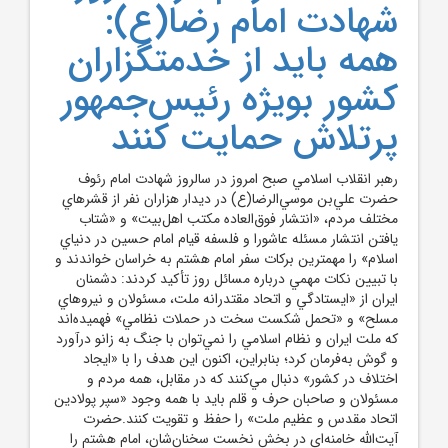
شهادت امام رضا(ع):
همه بايد از خدمتگزاران
کشور بويژه رئيس‌جمهور
پرتلاش حمايت کنند
رهبر انقلاب اسلامي صبح امروز در سالروز شهادت امام‌ رئوف
حضرت علي‌بن‌ موسي‌الرضا(ع) در ديدار هزاران نفر از قشرهاي
مختلف مردم، «انتشار فوق‌العاده مکتب اهل‌بيت» و «شتاب
يافتن انتشار مسئله عاشورا و فلسفه قيام امام حسين در دنياي
اسلام» را مهمترين برکات سفر امام هشتم به خراسان خواندند و
با تبيين نکات مهمي درباره مسائل روز تأکيد کردند: دشمنان
ايران از «ايستادگي و اتحاد مقتدرانه ملت، مسئولان و نيروهاي
مسلح» و «تحمل شکست سخت در حملات نظامي» فهميده‌اند
که ملت ايران و نظام اسلامي را نمي‌توان با جنگ به زانو درآورد
و گوش به‌فرمان کرد؛ بنابراين، اکنون اين هدف را با «ايجاد
اختلاف در کشور» دنبال مي‌کنند که در مقابل، همه مردم و
مسئولان و صاحبان حرف و قلم بايد با همه وجود «سپر پولادين
اتحاد مقدس و عظيم ملت» را حفظ و تقويت کنند.حضرت
آيت‌الله خامنه‌اي در بخش نخست سخنان‌شان، امام هشتم را