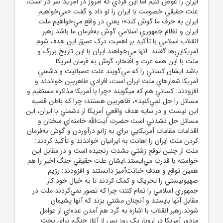
ايران را عوض کنيم اما اين فردي که امروز در آمريکا سر کار است،
علت حقيقي خصومت با ايران را لو داد و گفت «مي‌خواهيم
ايران به حرف ما گوش کند»؛ يعني در واقع مي‌خواهيم ملت
ايران و نظام جمهوري اسلامي گوش به‌فرمان ما باشد.رهبر
انقلاب اسلامي با تأکيد بر اهميت درک عميق اين هدف شوم
آمريکايي‌ها گفتند: آنها مي‌خواهند ايران با اين تاريخ بزرگ و
ملت با اين همه عزت و افتخار، گوش به‌ فرمان امريکا
باشد.ايشان کساني را که مي‌گويند علت عصبانيت و دشمني
آمريکا شعار‌هاي ملت ايران است، افرادي ظاهربين خواندند و
افزودند: کساني هم که ميگويند «چرا با آمريکا مذاکره مستقيم و
مسائل را حل نمي‌کنيد»، ظاهربين هستند؛ چرا که باطن قضيه
اين نيست و در سايه هدف واقعي آمريکا از دشمني با ايران، اين
مسائل حل نشدني است.حضرت آيت‌الله خامنه‌اي سخنان و
اقدامات مقامات آمريکايي براي به زانو درآوردن و گوش به‌فرمان
کردن ملت ايران را اهانت به ايرانيان خواندند و تأکيد کردند:
ملت از چنين توقع زشتي بشدت رنجيده است و در مقابل اين
خواسته با قدرت مي‌ايستد.ايشان علت حقيقي جنگ اخير را هم
همين توقع و هدف خباثت‌آميز دانستند و افزودند: رژيم
صهيونيستي را تحريک و کمک کردند تا به خيال خود کار
جمهوري اسلامي را تمام کنند؛ چرا که تصور نمي‌کردند ملت در
مقابل آنها بايستد و آنچنان مشتي بزند که آنها پشيمان
شوند.رهبر انقلاب با اشاره به گرد هم آمدن عده‌اي از عوامل
مزدور آمريکا در اروپا، يک روز پس از آغاز جنگ، براي بحث