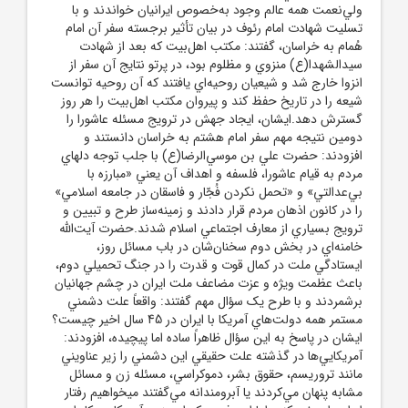
ولي‌نعمت همه عالم وجود به‌خصوص ايرانيان خواندند و با
تسليت شهادت امام رئوف در بيان تأثير برجسته سفر آن امام
هُمام به خراسان، گفتند: مکتب اهل‌بيت که بعد از شهادت
سيدالشهدا(ع) منزوي و مظلوم بود، در پرتو نتايج آن سفر از
انزوا خارج شد و شيعيان روحيه‌اي يافتند که آن روحيه توانست
شيعه را در تاريخ حفظ کند و پيروان مکتب اهل‌بيت را هر روز
گسترش دهد.ايشان، ايجاد جهش در ترويج مسئله عاشورا را
دومين نتيجه مهم سفر امام هشتم به خراسان دانستند و
افزودند: حضرت علي بن موسي‌الرضا(ع) با جلب توجه دلهاي
مردم به قيام عاشورا، فلسفه و اهداف آن يعني «مبارزه با
بي‌عدالتي» و «تحمل نکردن فُجّار و فاسقان در جامعه اسلامي»
را در کانون اذهان مردم قرار دادند و زمينه‌ساز طرح و تبيين و
ترويج بسياري از معارف اجتماعي اسلام شدند.حضرت آيت‌الله
خامنه‌اي در بخش دوم سخنان‌شان در باب مسائل روز،
ايستادگي ملت در کمال قوت و قدرت را در جنگ تحميلي دوم،
باعث عظمت ويژه و عزت مضاعف ملت ايران در چشم جهانيان
برشمردند و با طرح يک سؤال مهم گفتند: واقعاً علت دشمني
مستمر همه دولت‌هاي آمريکا با ايران در 45 سال اخير چيست؟
ايشان در پاسخ به اين سؤال ظاهراً ساده اما پيچيده، افزودند:
آمريکايي‌ها در گذشته علت حقيقي اين دشمني را زير عناويني
مانند تروريسم، حقوق بشر، دموکراسي، مسئله زن و مسائل
مشابه پنهان مي‌کردند يا آبرومندانه مي‌گفتند ميخواهيم رفتار