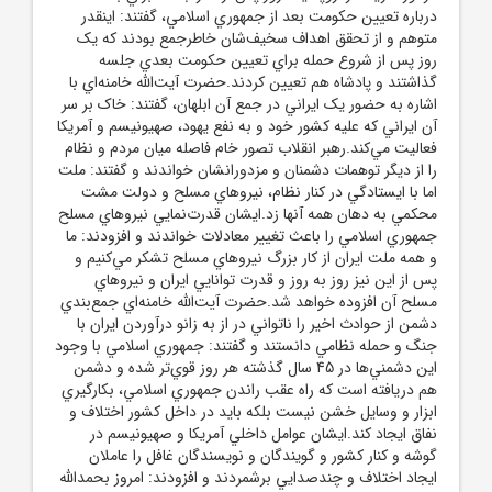
درباره تعيين حکومت بعد از جمهوري اسلامي، گفتند: اينقدر
متوهم و از تحقق اهداف سخيف‌شان خاطرجمع بودند که يک
روز پس از شروع حمله براي تعيين حکومت بعدي جلسه
گذاشتند و پادشاه هم تعيين کردند.حضرت آيت‌الله خامنه‌اي با
اشاره به حضور يک ايراني در جمع آن ابلهان، گفتند: خاک بر سر
آن ايراني که عليه کشور خود و به نفع يهود، صهيونيسم و آمريکا
فعاليت مي‌کند.رهبر انقلاب تصور خام فاصله ميان مردم و نظام
را از ديگر توهمات دشمنان و مزدورانشان خواندند و گفتند: ملت
اما با ايستادگي در کنار نظام، نيروهاي مسلح و دولت مشت
محکمي به دهان همه آنها زد.ايشان قدرت‌نمايي نيروهاي مسلح
جمهوري اسلامي را باعث تغيير معادلات خواندند و افزودند: ما
و همه ملت ايران از کار بزرگ نيروهاي مسلح تشکر مي‌کنيم و
پس از اين نيز روز به روز و قدرت توانايي ايران و نيروهاي
مسلح آن افزوده خواهد شد.حضرت آيت‌الله خامنه‌اي جمع‌بندي
دشمن از حوادث اخير را ناتواني در از به زانو درآوردن ايران با
جنگ و حمله نظامي دانستند و گفتند: جمهوري اسلامي با وجود
اين دشمني‌ها در 45 سال گذشته هر روز قوي‌تر شده و دشمن
هم دريافته است که راه عقب راندن جمهوري اسلامي، بکارگيري
ابزار و وسايل خشن نيست بلکه بايد در داخل کشور اختلاف و
نفاق ايجاد کند.ايشان عوامل داخلي آمريکا و صهيونيسم در
گوشه و کنار کشور و گويندگان و نويسندگان غافل را عاملان
ايجاد اختلاف و چندصدايي برشمردند و افزودند: امروز بحمدالله