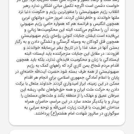
خواست دشمن است اگرچه تکميل مباني اشکالي ندارد.رهبر
انقلاب رژيم صهيونيستي را منفورترين رژيم و حکومت دنيا نزد
ملتها خواندند و خاطرنشان کردند: امروز حتي دولتهاي غربي
همچون انگليس و فرانسه هم که همواره حامي رژيم صهيوني
بودند آن را محکوم مي‌کنند؛ البته اين محکوميت‌ها زباني و
بي‌فايده است.ايشان جنايات کنوني رؤساي رژيم صهيونيستي
همچون قتل کودکان به وسيله گرسنگي و تشنگي دادن و به رگبار
بستن آنها در صف غذا را در تاريخ بشر بي‌سابقه خواندند و
افزودند: در مقابل اين جنايات منزجرکننده بايد ايستاد؛ البته
ايستادگي با زبان و محکوميت فايده‌اي ندارد، بلکه بايد همچون
اقدام مردم شجاع يمن کاري کرد که راههاي کمک به رژيم
صهيونيستي از همه طرف بسته شود.حضرت آيت‌الله خامنه‌اي در
پايان با اعلام آمادگي جمهوري اسلامي براي انجام هر اقدام
ممکن در اين زمينه، ابراز اميدواري کردند خداوند متعال با برکت
دادن به حرکت ملت ايران و همه حق‌خواهان عالم، ريشه اين
سرطان عميق و مهلک را از منطقه بکَند و ملت‌هاي مسلمان را
بيدار و با يکديگر متحد سازد.در اين مراسم، حاضران همراه
مداحان اهل‌بيت با قرائت زيارت امين‌الله و نوحه سرايي به
سوگواري در سالروز شهادت امام هشتم(ع) پرداختند.