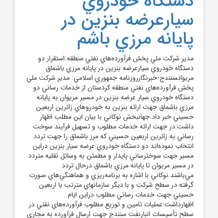
دستگاه خودروي
سيارعرضه بنزين در
پايانه مرزي باشم
مدير شرکت ملي پخش فرآورده‌هاي نفتي منطقه:استقرار دو
دستگاه خودروي سيارعرضه بنزين در پايانه مرزي باشماق
مريوانسنندج-خبرنگارروزنامه جمهوري اسلامي: مدير شرکت ملي
پخش فرآورده‌هاي نفتي منطقه كردستان از خدمات رساني دو
دستگاه خودروي سيار عرضه بنزين در مسير مريوان به پايانه
مرزي باشماق جهت ارائه بنزين به خودروهاي زائرين اربعين
حسيني خبر داد.جهانبخش نوكاني با بيان اين مطلب اظهار
داشت:در جهت ارائه خدمات مطلوب و تسهيل فرآيند سوخت
رساني به زائرين اربعين حسيني که مرز باشماق را جهت تردد
انتخاب نموده‌اند دو دستگاه خودروي عرضه سيار بنزين دراين
مسير جهت سوخترساني پايدار و مطمئن به وسائل نقليه متردد
در مسير مريوان تا پايانه مرزي باشماق درحال تردد
مي‌باشند.نوکاني با اشاره به برنامه‌ريزي و هماهنگي‌هاي صورت
گرفته در سطح شرکت و با ديگر سازمانهاي مترتب با اربعين
حسيني جهت خدمات رساني مطلوب دراين ايام
اظهارداشت:عمليات تامين و توزيع مطلوب فرآورده‌هاي نفتي در
سطح تأسيسات انبارنفت سنندج جهت ارسال فرآورده به مجاري