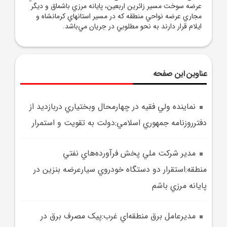
عرضه سوخت مسير زائرين اربعين، پايانه مرزي باشماق و ديگر
مجاري عرضه نواحي منطقه كه در مسير استانهاي كرمانشاه و
ايلام قرار دارند به نحو مطلوبي در جريان مي‌باشد.
عناوین این صفحه
نماينده ولي فقيه در چهارمحال وبختياري دربازديد از
دفترروزنامه جمهوري اسلامي:دولت به تقويت و استمرار
مدير شرکت ملي پخش فرآورده‌هاي نفتي
منطقه:استقرار دو دستگاه خودروي سيارعرضه بنزين در
پايانه مرزي باشم
مديرعامل برق منطقه‌اي غرب:پيک مصرف برق در