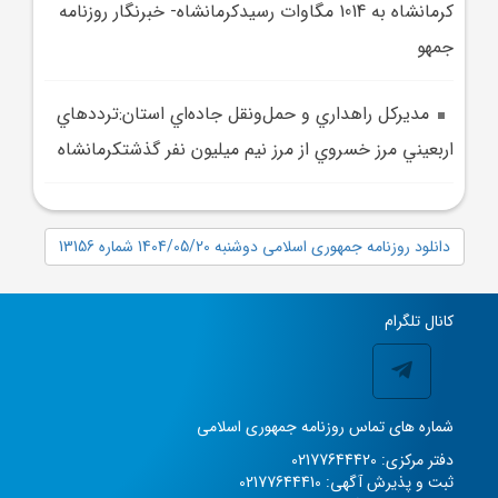
کرمانشاه به 1014 مگاوات رسيدکرمانشاه- خبرنگار روزنامه
جمهو
مديرکل راهداري و حمل‌ونقل جاده‌اي استان:ترددهاي
اربعيني مرز خسروي از مرز نيم ميليون نفر گذشتکرمانشاه
دانلود روزنامه جمهوری اسلامی دوشنبه 1404/05/20 شماره 13156
کانال تلگرام
شماره های تماس روزنامه جمهوری اسلامی
دفتر مرکزی: 02177644420
ثبت و پذیرش آگهی: 02177644410