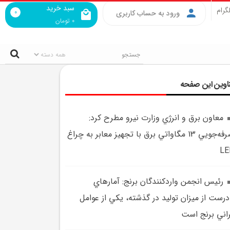
سبد خرید
گرام
0
ورود به حساب کاربری
0
تومان
اوین این صفحه
معاون برق و انرژي وزارت نيرو مطرح کرد:
صرفه‌جويي 13 مگاواتي برق با تجهيز معابر به چراغ
LE
رئيس انجمن واردکنندگان برنج: آمارهاي
درست از ميزان توليد در گذشته، يکي از عوامل
اني برنج است