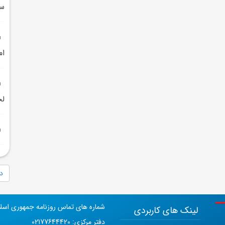
سي
ام
لح
دا
شماره های تماس روزنامه جمهوری اسل
لینک های کاربردی
دفتر مرکزی: 02177644420