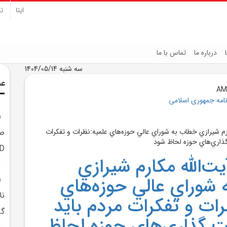
ایتا
تل
درباره ما
تماس با ما
سه شنبه 1404/05/14
عن
نامه جمهوری اسلامی
D
‌الله مکارم شيرازي
شوراي عالي حوزه‌هاي
نا
رات و تفکرات مردم بايد
گر
 گذاري‌هاي حوزه لحاظ