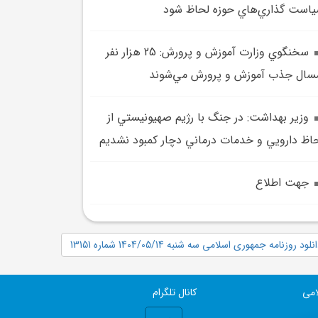
است گذاري‌هاي حوزه لحاظ شود
سخنگوي وزارت آموزش و پرورش: 25 هزار نفر
سال جذب آموزش و پرورش مي‌شوند
وزير بهداشت: در جنگ با رژيم صهيونيستي از
اظ دارويي و خدمات درماني دچار کمبود نشديم
جهت اطلاع
نلود روزنامه جمهوری اسلامی سه شنبه 1404/05/14 شماره 13151
امی
کانال تلگرام