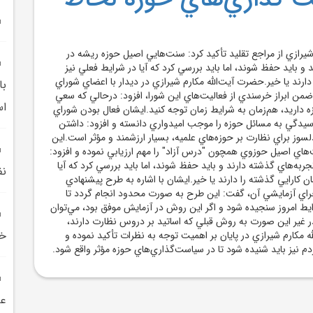
يرازي از مراجع تقليد تأکيد کرد: سنت‌هايي اصيل حوزه ريشه در
 و بايد حفظ شوند، اما بايد بررسي کرد که آيا در شرايط فعلي نيز
دارند يا خير.‌حضرت آيت‌الله مکارم شيرازي در ديدار با اعضاي شوراي
با
ضمن ابراز خرسندي از فعاليت‌هاي اين شورا، افزود: درحالي که سعي
ا
داريد، هم‌زمان به شرايط زمان توجه کنيد.ايشان فعال بودن شوراي
يدگي به مسائل حوزه را موجب اميدواري دانسته و افزود: داشتن
لسوز براي نظارت بر حوزه‌هاي علميه، بسيار ارزشمند و مؤثر است.اين
اي اصيل حوزوي همچون "درس آزاد" را مهم ارزيابي نموده و افزود:
ربه‌هاي گذشته دارند و بايد حفظ شوند، اما بايد بررسي کرد که آيا
نف
ن کارايي گذشته را دارند يا خير.ايشان با اشاره به طرح پيشنهادي
راي آزمايشي آن، گفت: اين طرح به صورت محدود انجام گردد تا
ايط امروز سنجيده شود و اگر اين روش در آزمايش موفق بود، مي‌توان
ر غير اين صورت به روش قبلي که اساتيد بر دروس نظارت دارند،
خص
ه مکارم شيرازي در پايان بر اهميت توجه به نظرات تأکيد نموده و
م نيز بايد شنيده شود تا در سياست‌گذاري‌هاي حوزه مؤثر واقع شود.
عا