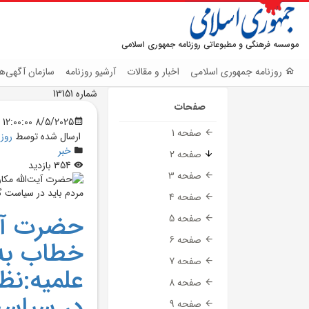
موسسه فرهنگی و مطبوعاتی روزنامه جمهوری اسلامی
روزنامه جمهوری اسلامی
اخبار و مقالات
آرشیو روزنامه
سازمان آگهی‌ها
شماره 13151
صفحات
8/5/2025 12:00:00 AM
صفحه 1
ارسال شده توسط
روز
خبر
صفحه 2
354 بازدید
صفحه 3
صفحه 4
حضرت آيت
صفحه 5
صفحه 6
خطاب به 
صفحه 7
علميه:نظ
صفحه 8
در سياست
صفحه 9