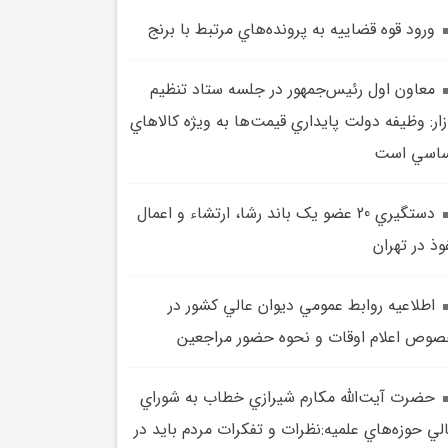
ورود قوه قضاييه به پرونده‌هاي مرتبط با برنج
معاون اول رئيس‌جمهور در جلسه ستاد تنظيم
زار: وظيفه دولت پايداري قيمت‌ها به ويژه کالاهاي
ساسي است
دستگيري 20 عضو يک باند رشا، ارتشاء و اعمال
وذ در تهران
اطلاعيه روابط عمومي ديوان عالي کشور در
وص اعلام اوقات و نحوه حضور مراجعين
حضرت آيت‌الله مکارم شيرازي خطاب به شوراي
لي حوزه‌هاي علميه:نظرات و تفکرات مردم بايد در