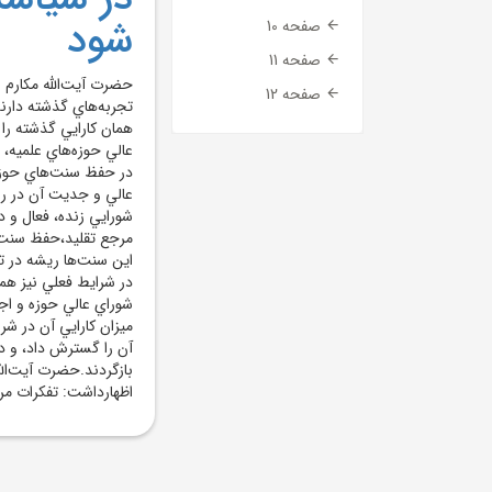
شود
صفحه 10
صفحه 11
حضرت آيت‌الله مکارم ش
صفحه 12
تجربه‌هاي گذشته دارند
همان کارايي گذشته را 
عالي حوزه‌هاي علميه، 
در حفظ سنت‌هاي حوزه 
عالي و جديت آن در رس
شورايي زنده، فعال و د
مرجع تقليد،حفظ سنت‌ه
اين سنت‌ها ريشه در تج
در شرايط فعلي نيز هما
شوراي عالي حوزه و اج
ميزان کارايي آن در شر
آن را گسترش داد، و د
بازگردند.حضرت آيت‌الل
اظهارداشت: تفکرات مرد