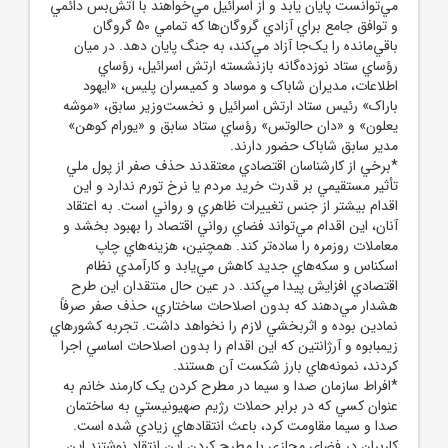
مي‌توانست پايان يابد و از اسرائيل مي‌خواهند با آتش‌بس دائمي
و توافق جامع براي آزادي گروگان‌ها که تمامي 50 گروگان
باقي‌مانده را يک‌جا آزاد مي‌کند، به جنگ پايان دهد. در ميان
رؤساي ستاد نوزده‌گانه بازنشسته ارتش اسرائيل، رؤساي
اطلاعات، مديران شاباک و موساد و کميسران پليس، «ايهود
باراک» رئيس ستاد ارتش اسرائيل و نخست‌وزير سابق، «موشه
يعلون» و «دان حالوتس» رؤساي ستاد سابق و «يورام کوهن»
مدير سابق شاباک حضور دارند.
*برخي از کارشناسان اقتصادي معتقدند حذف صفر از پول ملي
تأثير مستقيمي بر قدرت خريد مردم يا نرخ تورم ندارد و اين
اقدام بيشتر از جنس تغييرات ظاهري و رواني است. به اعتقاد
آنان، اين اقدام مي‌تواند فضاي رواني اقتصاد را بهبود بخشد و
معاملات روزمره را ساده‌تر کند. همچنين، هزينه‌هاي چاپ
اسکناس و سکه‌هاي جديد کاهش مي‌يابد و کارآمدي نظام
اقتصادي افزايش پيدا مي‌کند. در عين حال منتقدان اين طرح
هشدار مي‌دهند که بدون اصلاحات ساختاري، حذف صفر صرفاً
نمادين بوده و اثربخشي لازم را نخواهد داشت. تجربه کشورهاي
زيمبابوه و آرژانتين که اين اقدام را بدون اصلاحات اساسي اجرا
کردند، نمونه‌هاي بارز شکست آن هستند.
*افراط سازمان صدا و سيما در مطرح کردن يک کارمند خانم به
عنوان کسي که در برابر حملات رژيم صهيونيستي به ساختمان
صدا و سيما مقاومت کرد، باعث انتقادهاي زيادي شده است.
کاربران در فضاي مجازي با مطرح کردن اين انتقاد نوشتند اين