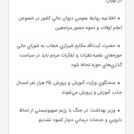
در تهران
اطلاعيه روابط عمومي ديوان عالي کشور در خصوص
اعلام اوقات و نحوه حضور مراجعين
حضرت آيت‌الله مکارم شيرازي خطاب به شوراي عالي
حوزه‌هاي علميه:نظرات و تفکرات مردم بايد در سياست
گذاري‌هاي حوزه لحاظ شود
سخنگوي وزارت آموزش و پرورش: 25 هزار نفر امسال
جذب آموزش و پرورش مي‌شوند
وزير بهداشت: در جنگ با رژيم صهيونيستي از لحاظ
دارويي و خدمات درماني دچار کمبود نشديم