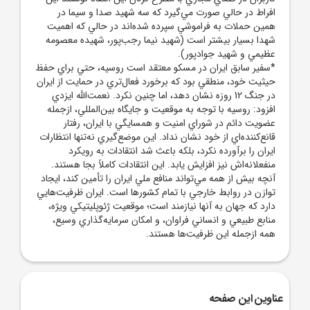
افراط در حالي صورت مي‌گيرد که سه شهيد صدا و سيما در
همين حملات به فراموشي سپرده شده‌اند در حالي که اهميت
شهدا بسيار بيشتر است (شهيد نيما رجب‌پور، شهيده معصومه
عظيمي و شهيد جوادپور).
*سفير سابق ايران در مسکو معتقد است روسيه، حتي براي حفظ
حيثيت خود، منطقي بود که برخورد فعال‌تري در حمايت از ايران
در جنگ 12 روزه نشان دهد، اما چنين نکرد. نعمت‌الله ايزدي
افزود: روسيه با توجه به موقعيت و جايگاه بين‌المللي، ازجمله
عضويت دائم در شوراي امنيت و همسايگي با ايران، رفتار
قانع‌کننده‌اي از خود نشان نداد. اين موضع‌گيري نه‌تنها انتظارات
ايران را برآورده نکرد، بلکه باعث شد انتقادات به رويکرد
منفعلانه‌اش نيز افزايش يابد. اين انتقادات کاملاً بجا هستند.
آنچه بيش از همه مي‌تواند منافع ملي ايران را تأمين کند، ايجاد
توازن در روابط خارجي با تمام کشور‌ها است. ايران ظرفيت‌هايي
دارد که جهان به آنها نيازمند است؛ موقعيت ژئوپليتيکي ويژه،
منابع طبيعي و انساني فراوان، و امکان سرمايه‌گذاري وسيع،
همه ازجمله اين ظرفيت‌ها هستند.
عناوین این صفحه