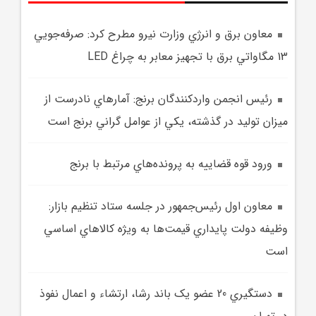
معاون برق و انرژي وزارت نيرو مطرح کرد: صرفه‌جويي
13 مگاواتي برق با تجهيز معابر به چراغ LED
رئيس انجمن واردکنندگان برنج: آمارهاي نادرست از
ميزان توليد در گذشته، يکي از عوامل گراني برنج است
ورود قوه قضاييه به پرونده‌هاي مرتبط با برنج
معاون اول رئيس‌جمهور در جلسه ستاد تنظيم بازار:
وظيفه دولت پايداري قيمت‌ها به ويژه کالاهاي اساسي
است
دستگيري 20 عضو يک باند رشا، ارتشاء و اعمال نفوذ