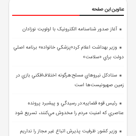
عناوین این صفحه
آغاز صدور شناسنامه الکترونيک با اولويت نوزادان
وزير بهداشت اعلام کرد«پزشکي خانواده» برنامه اصلي
دولت براي «سلامت»
ستادکل نيروهاي مسلح:هرگونه اختلاف‌افکني بازي در
زمين صهيونيست‌ها است
رئيس قوه قضاييه:در رسيدگي و پيشبرد پرونده
عناصري که امنيت مردم را مخدوش مي‌کنند، تسريع شود
وزير کشور: ظرفيت پذيرش اتباع غير مجاز را نداريم