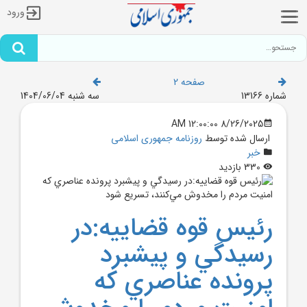
ورود
صفحه 2
شماره 13166
سه شنبه 1404/06/04
8/26/2025 12:00:00 AM
ارسال شده توسط
روزنامه جمهوری اسلامی
خبر
330 بازدید
رئيس قوه قضاييه:در
رسيدگي و پيشبرد
پرونده عناصري که