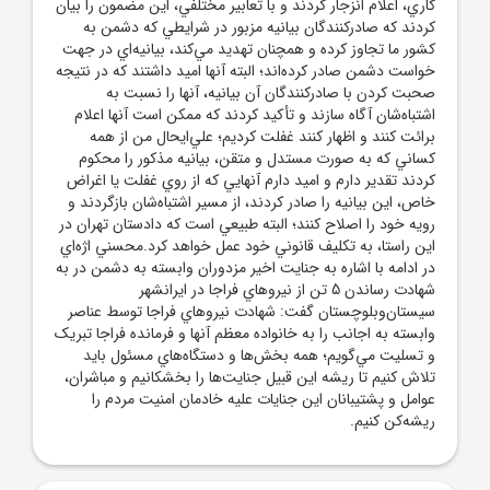
کاري، اعلام انزجار کردند و با تعابير مختلفي، اين مضمون را بيان
کردند که صادرکنندگان بيانيه مزبور در شرايطي که دشمن به
کشور ما تجاوز کرده و همچنان تهديد مي‌کند، بيانيه‌اي در جهت
خواست دشمن صادر کرده‌اند؛ البته آنها اميد داشتند که در نتيجه
صحبت کردن با صادرکنندگان آن بيانيه، آنها را نسبت به
اشتباه‌شان آگاه سازند و تأکيد کردند که ممکن است آنها اعلام
برائت کنند و اظهار کنند غفلت کرديم؛ علي‌ايحال من از همه
کساني که به صورت مستدل و متقن، بيانيه مذکور را محکوم
کردند تقدير دارم و اميد دارم آنهايي که از روي غفلت يا اغراض
خاص، اين بيانيه را صادر کردند، از مسير اشتباه‌شان بازگردند و
رويه خود را اصلاح کنند؛ البته طبيعي است که دادستان تهران در
اين راستا، به تکليف قانوني خود عمل خواهد کرد.محسني اژه‌اي
در ادامه با اشاره به جنايت اخير مزدوران وابسته به دشمن در به
شهادت رساندن 5 تن از نيرو‌هاي فراجا در ايرانشهر
سيستان‌وبلوچستان گفت: شهادت نيرو‌هاي فراجا توسط عناصر
وابسته به اجانب را به خانواده معظم آنها و فرمانده فراجا تبريک
و تسليت مي‌گويم؛ همه بخش‌ها و دستگاه‌هاي مسئول بايد
تلاش کنيم تا ريشه اين قبيل جنايت‌ها را بخشکانيم و مباشران،
عوامل و پشتيبانان اين جنايات عليه خادمان امنيت مردم را
ريشه‌کن کنيم.