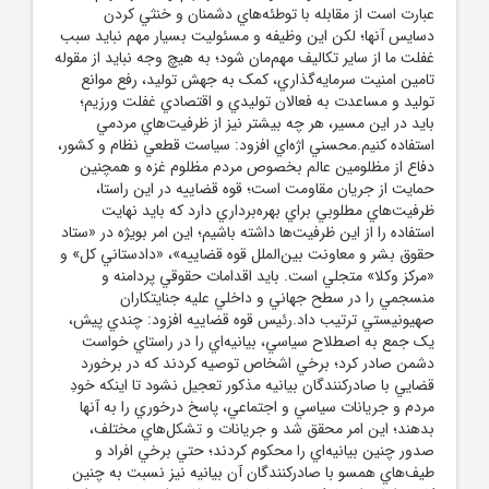
عبارت است از مقابله با توطئه‌هاي دشمنان و خنثي کردن
دسايس آنها؛ لکن اين وظيفه و مسئوليت بسيار مهم نبايد سبب
غفلت ما از ساير تکاليف مهم‌مان شود؛ به هيچ وجه نبايد از مقوله
تامين امنيت سرمايه‌گذاري، کمک به جهش توليد، رفع موانع
توليد و مساعدت به فعالان توليدي و اقتصادي غفلت ورزيم؛
بايد در اين مسير، هر چه بيشتر نيز از ظرفيت‌هاي مردمي
استفاده کنيم.محسني اژه‌اي افزود: سياست قطعي نظام و کشور،
دفاع از مظلومين عالم بخصوص مردم مظلوم غزه و همچنين
حمايت از جريان مقاومت است؛ قوه قضاييه در اين راستا،
ظرفيت‌هاي مطلوبي براي بهره‌برداري دارد که بايد نهايت
استفاده را از اين ظرفيت‌ها داشته باشيم؛ اين امر بويژه در «ستاد
حقوق بشر و معاونت بين‌الملل قوه قضاييه»، «دادستاني کل» و
«مرکز وکلا» متجلي است. بايد اقدامات حقوقي پردامنه و
منسجمي را در سطح جهاني و داخلي عليه جنايتکاران
صهيونيستي ترتيب داد.رئيس قوه قضاييه افزود: چندي پيش،
يک جمع به اصطلاح سياسي، بيانيه‌اي را در راستاي خواست
دشمن صادر کرد؛ برخي اشخاص توصيه کردند که در برخورد
قضايي با صادرکنندگان بيانيه مذکور تعجيل نشود تا اينکه خودِ
مردم و جريانات سياسي و اجتماعي، پاسخ درخوري را به آنها
بدهند؛ اين امر محقق شد و جريانات و تشکل‌هاي مختلف،
صدور چنين بيانيه‌اي را محکوم کردند؛ حتي برخي افراد و
طيف‌هاي همسو با صادرکنندگان آن بيانيه نيز نسبت به چنين