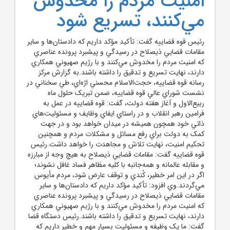
امنيت مردم را مخدوش
مي‌کنند، تسريع شود
رئيس قوه قضاييه گفت: تأکيد مؤکد داريم که دادستان‌ها و ساير
مقامات قضايي ذيصلاح در رسيدگي و پيشبرد پرونده عناصري
که امنيت مردم را مخدوش مي‌کنند و با رژيم صهيوني همکاري
دارند، نهايت تسريع و تدقيق را داشته باشند.به گزارش مرکز
رسانه قوه قضاييه، حجت‌الاسلام محسني اژه‌اي، طي سخناني در
نشست شوراي عالي قوه قضاييه، ضمن تبريک حلول ماه
ربيع‌الاول و آغاز هفته دولت، گفت: قوه قضاييه در عمل به
فرامين رهبر انقلاب و در راستاي ايفاي وظايف و مسئوليت‌هاي
ذاتي خود همچون هميشه در ميدان خواهد بود و در جهت
کمک به دولت براي رفع مسائل و مشکلات مردم و همچنين
تحکيم امنيت، نهايت تلاش و مجاهدت را خواهد داشت.رئيس
قوه قضاييه گفت: مقامات قضايي ذيصلاح به هيچ وجه از مبارزه
و مقابله عالمانه و همه‌جانبه با کليه مظاهر فساد غافل نشوند؛
اگر در اين امر خطير، کُندي و توقف عارض شود، مردم مأيوس
مي‌گردند.وي افزود: تأکيد مؤکد داريم که دادستان‌ها و ساير
مقامات قضايي ذيصلاح در رسيدگي و پيشبرد پرونده عناصري
که امنيت مردم را مخدوش مي‌کنند و با رژيم صهيوني همکاري
دارند، نهايت تسريع و تدقيق را داشته باشند.رئيس دستگاه قضا
گفت: ما يک وظيفه و مسئوليت بسيار مهم و خطير داريم که